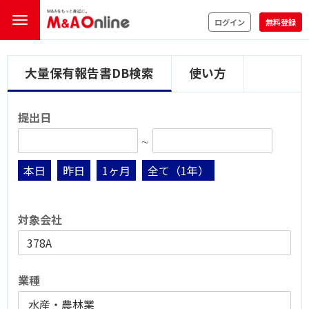
ログイン
無料登録
大量保有報告書DB検索
使い方
提出日
∼
本日
昨日
1ヶ月
全て（1年）
対象会社
業種