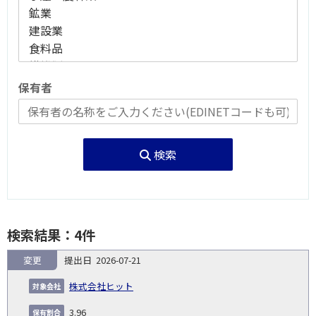
保有者
検索
検索結果：4件
変更
2026-07-21
報
告
保
対
株式会社ヒット
義
提
証券
有
増
保
象
業
種
詳
NO.
務
出
コー
割
減
有
3.96
会
種
別
細