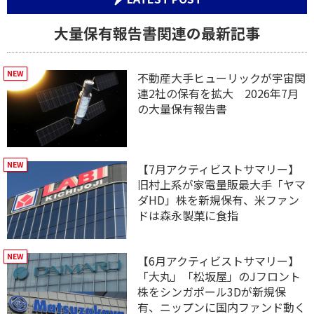
大量保有報告書関連の最新記事
不動産大手ヒューリックが宇宙関
連2社の保有を拡大 2026年7月
の大量保有報告書
【7月アクティビストサマリー】
旧村上系が家電量販最大手「ヤマ
ダHD」株を新規保有、米ファン
ドは森永製菓に食指
【6月アクティビストサマリー】
「大丸」「松坂屋」のJフロント
株をシンガポール3Dが新規保
有、ニップンに国内ファンド動く