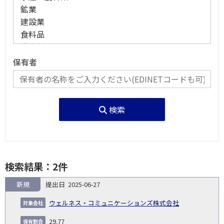
保有者
検索
検索結果：2件
新規
2025-06-27
報
告
保
対
ウェルネス・コミュニケーションズ株式会社
義
提
証券
有
増
保
象
業
種
詳
NO.
務
出
コー
割
減
有
29.77
会
種
別
細