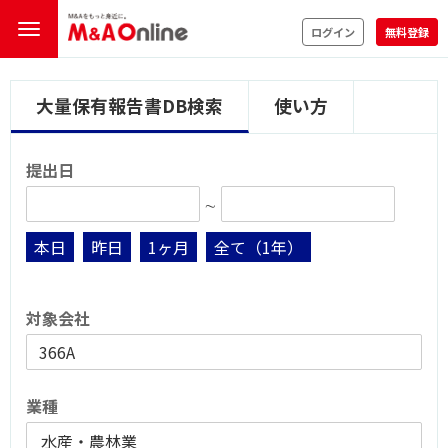
ログイン
無料登録
大量保有報告書DB検索
使い方
提出日
∼
本日
昨日
1ヶ月
全て（1年）
対象会社
業種