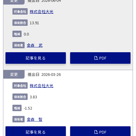
変更
2026-06-04
報
告
保
対
株式会社大光
義
提
証券
有
増
保
象
業
種
詳
NO.
務
出
コー
割
減
有
13.91
会
種
別
細
発
日
ド
合
(%)
者
社
生
(%)
0.0
日
金森 武
記事を見る
PDF
変更
2026-03-26
株式会社大光
3.83
-1.52
金森 智
記事を見る
PDF