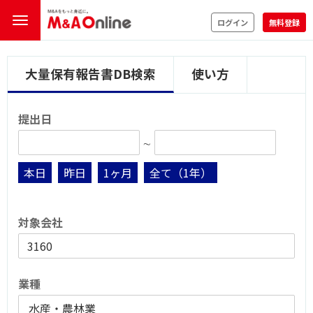
ログイン
無料登録
大量保有報告書DB検索
使い方
提出日
∼
本日
昨日
1ヶ月
全て（1年）
対象会社
業種