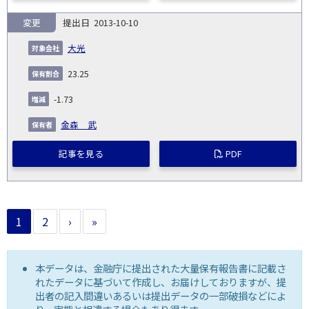
変更
2013-10-10
大光
23.25
-1.73
金森 武
記事を見る
PDF
1
2
›
»
本データは、金融庁に提出された大量保有報告書に記載さ
れたデータに基づいて作成し、お届けしておりますが、提
出者の記入間違いあるいは提出データの一部破損などによ