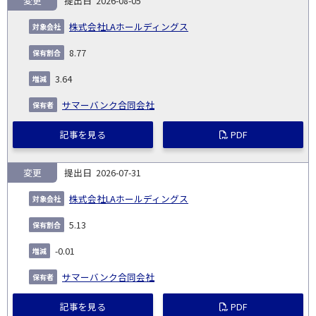
変更
2026-08-05
報
告
保
対
株式会社LAホールディングス
義
提
証券
有
増
保
象
業
種
詳
NO.
務
出
コー
割
減
有
8.77
会
種
別
細
発
日
ド
合
(%)
者
社
生
(%)
3.64
日
サマーバンク合同会社
記事を見る
PDF
変更
2026-07-31
株式会社LAホールディングス
5.13
-0.01
サマーバンク合同会社
記事を見る
PDF