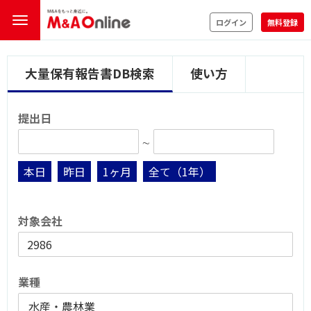
ログイン
無料登録
大量保有報告書DB検索
使い方
提出日
∼
本日
昨日
1ヶ月
全て（1年）
対象会社
業種