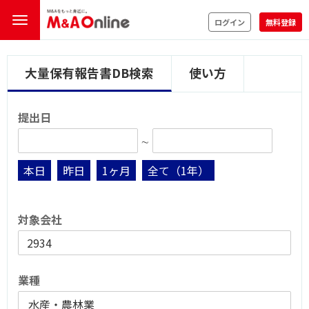
ログイン
無料登録
大量保有報告書DB検索
使い方
提出日
∼
本日
昨日
1ヶ月
全て（1年）
対象会社
業種