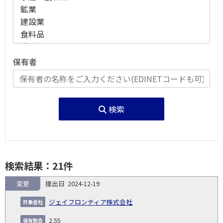
保有者
検索
検索結果：21件
変更
2024-12-19
報
告
保
対
ジェイフロンティア株式会社
義
提
証券
有
増
保
象
業
種
詳
NO.
務
出
コー
割
減
有
2.55
会
種
別
細