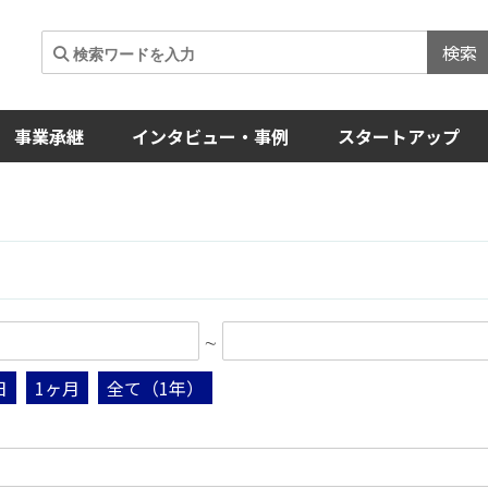
検索
事業承継
インタビュー・事例
スタートアップ
∼
日
1ヶ月
全て（1年）