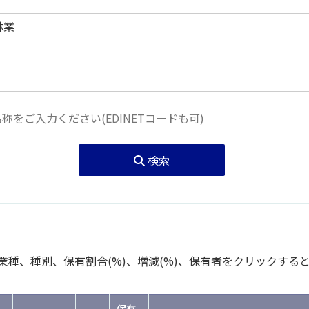
検索
種、種別、保有割合(%)、増減(%)、保有者をクリックする
保有