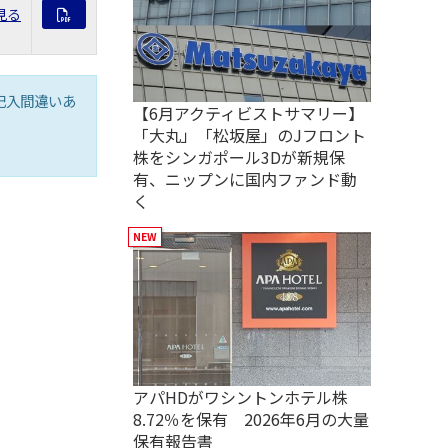
見る
記入間違いあ
【6月アクティビストサマリー】
「大丸」「松坂屋」のJフロント
株をシンガポール3Dが新規保
有、ニップンに国内ファンド動
く
アパHDがワシントンホテル株
8.72％を保有 2026年6月の大量
保有報告書