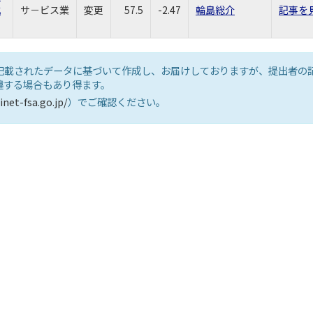
式
サ－ビス業
変更
57.5
-2.47
輪島総介
記事を
記載されたデータに基づいて作成し、お届けしておりますが、提出者の
違する場合もあり得ます。
inet-fsa.go.jp/
）でご確認ください。