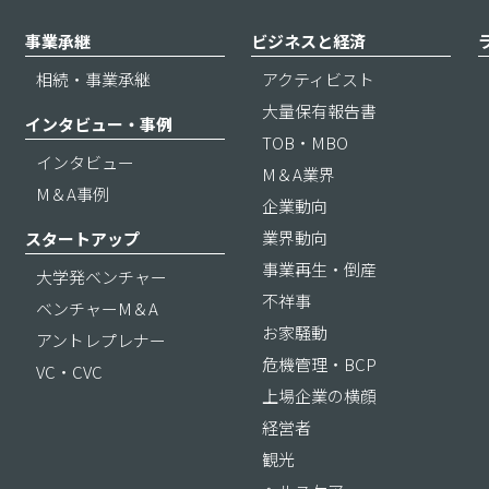
事業承継
ビジネスと経済
相続・事業承継
アクティビスト
大量保有報告書
インタビュー・事例
TOB・MBO
インタビュー
M＆A業界
M＆A事例
企業動向
業界動向
スタートアップ
事業再生・倒産
大学発ベンチャー
不祥事
ベンチャーM＆A
お家騒動
アントレプレナー
危機管理・BCP
VC・CVC
上場企業の横顔
経営者
観光