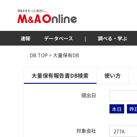
速報
データベース
|
調べる・学ぶ
DB TOP
> 大量保有DB
大量保有報告書DB検索
使い方
提出日
本日
昨
対象会社