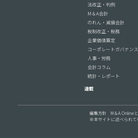
法改正・判例
M＆A会計
のれん・減損会計
税制改正・税務
企業価値算定
コーポレートガバナン
人事・労務
会計コラム
統計・レポート
連載
編集方針
M＆A Online
※本サイトに述べられて