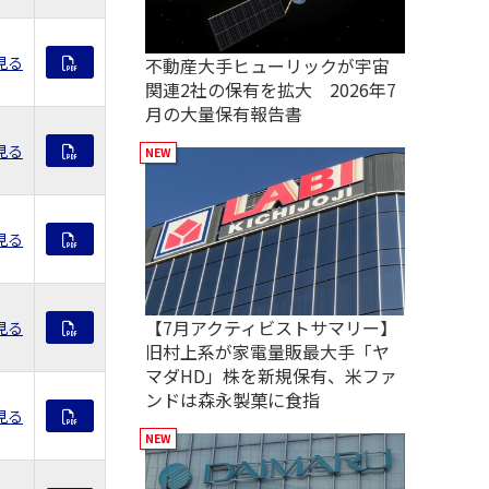
見る
不動産大手ヒューリックが宇宙
関連2社の保有を拡大 2026年7
月の大量保有報告書
見る
見る
【7月アクティビストサマリー】
見る
旧村上系が家電量販最大手「ヤ
マダHD」株を新規保有、米ファ
ンドは森永製菓に食指
見る