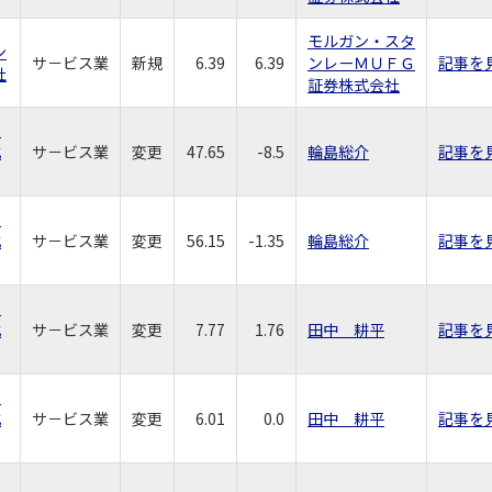
モルガン・スタ
ン
サ－ビス業
新規
6.39
6.39
ンレーＭＵＦＧ
記事を
社
証券株式会社
ビ
式
サ－ビス業
変更
47.65
-8.5
輪島総介
記事を
ビ
式
サ－ビス業
変更
56.15
-1.35
輪島総介
記事を
ビ
式
サ－ビス業
変更
7.77
1.76
田中 耕平
記事を
ビ
式
サ－ビス業
変更
6.01
0.0
田中 耕平
記事を
ビ