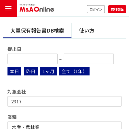
ログイン
無料登録
大量保有報告書DB検索
使い方
提出日
∼
本日
昨日
1ヶ月
全て（1年）
対象会社
業種