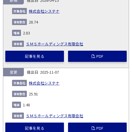
新規
2026-04-13
報
告
保
対
株式会社システナ
義
提
証券
有
増
保
象
業
種
詳
NO.
務
出
コー
割
減
有
28.74
会
種
別
細
発
日
ド
合
(%)
者
社
生
(%)
2.83
日
ＳＭＳホールディングス有限会社
記事を見る
PDF
変更
2025-11-07
株式会社システナ
25.91
1.48
ＳＭＳホールディングス有限会社
記事を見る
PDF