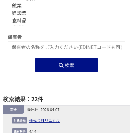
保有者
検索
検索結果：22件
変更
2026-04-07
報
告
保
対
株式会社リニカル
義
提
証券
有
増
保
象
業
種
詳
NO.
務
出
コー
割
減
有
4.14
会
種
別
細