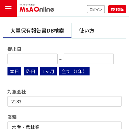
ログイン
無料登録
大量保有報告書DB検索
使い方
提出日
∼
本日
昨日
1ヶ月
全て（1年）
対象会社
業種