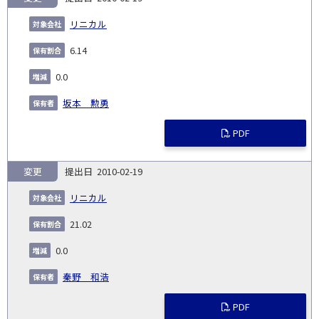
リニカル
6.14
0.0
坂本 勲勇
PDF
変更
2010-02-19
リニカル
21.02
0.0
秦野 和浩
PDF