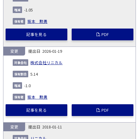
発
日
ド
合
(%)
者
社
生
(%)
-1.05
日
坂本 勲勇
記事を見る
PDF
変更
2026-01-19
株式会社リニカル
5.14
-1.0
坂本 勲勇
記事を見る
PDF
変更
2018-01-11
リニカル