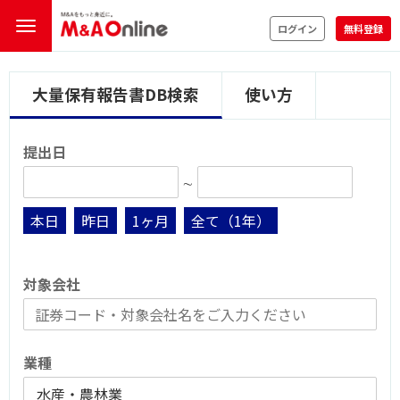
ログイン
無料登録
大量保有報告書DB検索
使い方
提出日
∼
本日
昨日
1ヶ月
全て（1年）
対象会社
業種