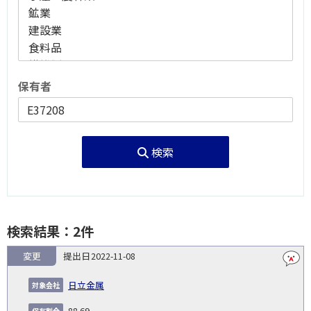
保有者
検索
検索結果：2件
変更
2022-11-08
報
告
保
対
日立金属
義
提
証券
有
増
保
象
業
種
詳
NO.
務
出
コー
割
減
有
会
種
別
細
88.69