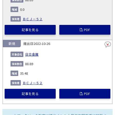
発
日
ド
合
(%)
者
社
生
(%)
0.0
日
ＢＣＪ－５２
記事を見る
PDF
新規
2022-10-26
日立金属
88.69
35.48
ＢＣＪ－５２
記事を見る
PDF