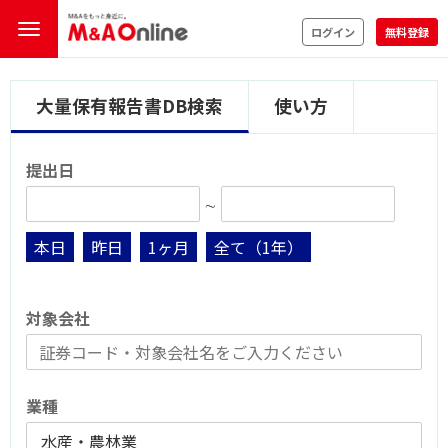
ログイン
無料登録
大量保有報告書DB検索
使い方
提出日
∼
本日
昨日
1ヶ月
全て（1年）
対象会社
業種