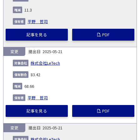
発
日
ド
合
(%)
者
社
生
(%)
11.3
日
平野 哲司
記事を見る
PDF
変更
2025-05-21
株式会社LeTech
83.42
68.66
平野 哲司
記事を見る
PDF
変更
2025-05-21
株式会社LeTech