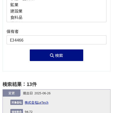
保有者
検索
検索結果：13件
変更
2025-06-26
報
告
保
対
株式会社LeTech
義
提
証券
有
増
保
象
業
種
詳
NO.
務
出
コー
割
減
有
94.72
会
種
別
細