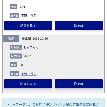
-7.41
平野 哲司
記事を見る
PDF
新規
2018-10-26
ＬｅＴｅｃｈ
56.57
0.0
平野 哲司
記事を見る
PDF
本データは、金融庁に提出された大量保有報告書に記載さ