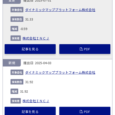
変更
2025-07-31
報
告
保
対
ダイナミックマッププラットフォーム株式会社
義
提
証券
有
増
保
象
業
種
詳
NO.
務
出
コー
割
減
有
31.33
会
種
別
細
発
日
ド
合
(%)
者
社
生
(%)
-0.59
日
株式会社ＩＮＣＪ
記事を見る
PDF
新規
2025-04-03
ダイナミックマッププラットフォーム株式会社
31.92
31.92
株式会社ＩＮＣＪ
記事を見る
PDF