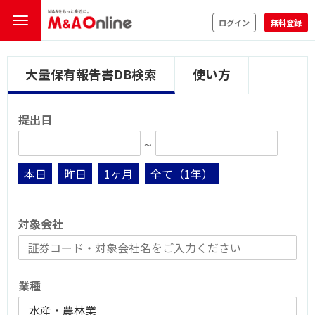
ログイン
無料登録
大量保有報告書DB検索
使い方
提出日
∼
本日
昨日
1ヶ月
全て（1年）
対象会社
業種