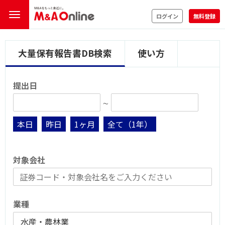
ログイン
無料登録
大量保有報告書DB検索
使い方
提出日
∼
本日
昨日
1ヶ月
全て（1年）
対象会社
業種