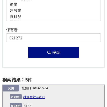
保有者
検索
検索結果：5件
変更
2024-10-04
報
告
保
対
株式会社あさひ
義
提
証券
有
増
保
象
業
種
詳
NO.
務
出
コー
割
減
有
23.67
会
種
別
細