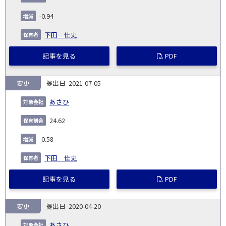
発
日
ド
合
(%)
者
社
生
(%)
-0.94
日
下田 佳史
記事を見る
PDF
変更
2021-07-05
あさひ
24.62
-0.58
下田 佳史
記事を見る
PDF
変更
2020-04-20
あさひ