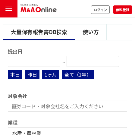
ログイン
無料登録
大量保有報告書DB検索
使い方
提出日
∼
本日
昨日
1ヶ月
全て（1年）
対象会社
業種