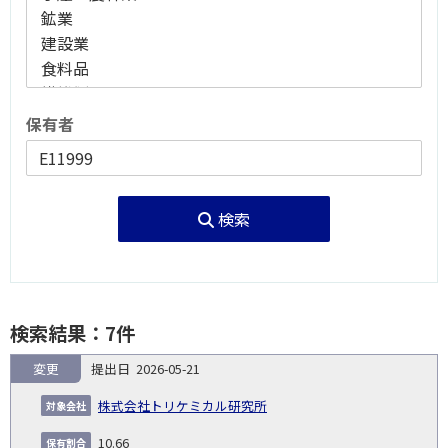
保有者
検索
検索結果：7件
変更
2026-05-21
報
告
保
対
株式会社トリケミカル研究所
義
提
証券
有
増
保
象
業
種
詳
NO.
務
出
コー
割
減
有
10.66
会
種
別
細