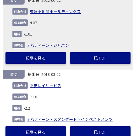
変更
2022-06-22
報
告
保
対
東急不動産ホールディングス
義
提
証券
有
増
保
象
業
種
詳
NO.
務
出
コー
割
減
有
4.07
会
種
別
細
発
日
ド
合
(%)
者
社
生
(%)
-1.01
日
アバディーン・ジャパン
記事を見る
PDF
変更
2018-03-22
平安レイサービス
7.16
-2.2
アバディーン・スタンダード・インベストメンツ
記事を見る
PDF