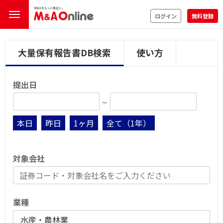
ログイン
無料登録
大量保有報告書DB検索
使い方
提出日
∼
本日
昨日
1ヶ月
全て（1年）
対象会社
業種