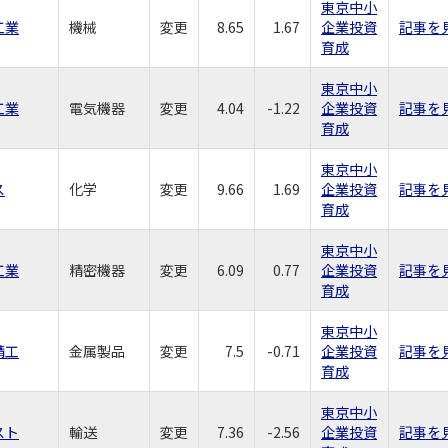
東京中小
工業
機械
変更
8.65
1.67
企業投資
記事を
育成
東京中小
工業
電気機器
変更
4.04
-1.22
企業投資
記事を
育成
東京中小
ス
化学
変更
9.66
1.69
企業投資
記事を
育成
東京中小
工業
精密機器
変更
6.09
0.77
企業投資
記事を
育成
東京中小
精工
金属製品
変更
7.5
-0.71
企業投資
記事を
育成
東京中小
スト
輸送
変更
7.36
-2.56
企業投資
記事を