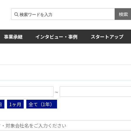
検索
事業承継
インタビュー・事例
スタートアップ
∼
日
1ヶ月
全て（1年）