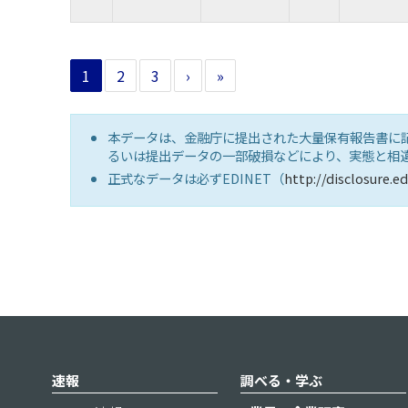
1
2
3
›
»
本データは、金融庁に提出された大量保有報告書に
るいは提出データの一部破損などにより、実態と相
正式なデータは必ずEDINET（
http://disclosure.ed
速報
調べる・学ぶ