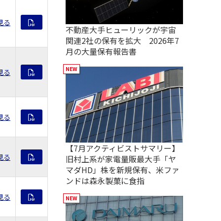
見る
不動産大手ヒューリックが宇宙
関連2社の保有を拡大 2026年7
月の大量保有報告書
見る
見る
【7月アクティビストサマリー】
見る
旧村上系が家電量販最大手「ヤ
マダHD」株を新規保有、米ファ
ンドは森永製菓に食指
見る