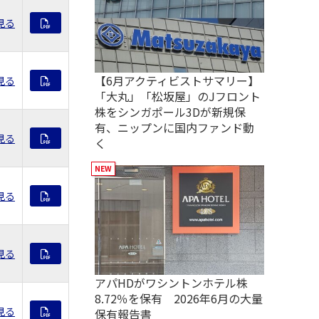
見る
【6月アクティビストサマリー】
見る
「大丸」「松坂屋」のJフロント
株をシンガポール3Dが新規保
有、ニップンに国内ファンド動
見る
く
見る
見る
アパHDがワシントンホテル株
8.72％を保有 2026年6月の大量
見る
保有報告書