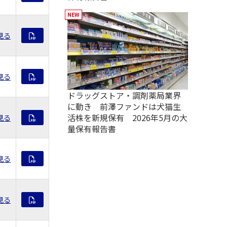
見る
見る
ドラッグストア・調剤薬局業界
に動き 前澤ファンドは犬猫生
活株を新規保有 2026年5月の大
見る
量保有報告書
見る
見る