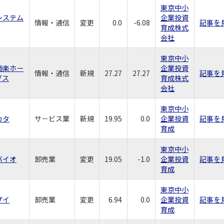
東京中小
システム
企業投資
情報・通信
変更
0.0
-6.08
記事を
育成株式
会社
東京中小
働楽ホー
企業投資
情報・通信
新規
27.27
27.27
記事を
グス
育成株式
会社
東京中小
カタ
サ－ビス業
新規
19.95
0.0
企業投資
記事を
育成
東京中小
バイオ
卸売業
変更
19.05
-1.0
企業投資
記事を
育成
東京中小
ザイ
卸売業
変更
6.94
0.0
企業投資
記事を
育成