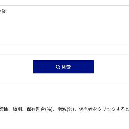
検索
種、種別、保有割合(%)、増減(%)、保有者をクリックする