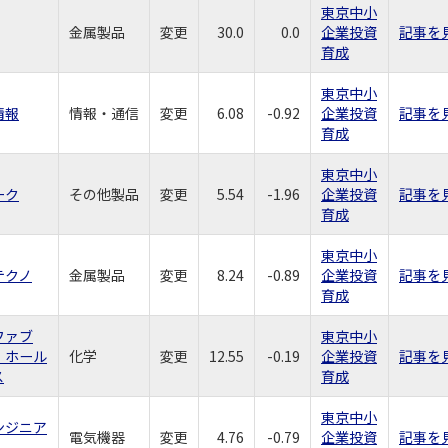
東京中小
金属製品
変更
30.0
0.0
企業投資
記事を
育成
東京中小
情報
情報・通信
変更
6.08
-0.92
企業投資
記事を
育成
東京中小
ーク
その他製品
変更
5.54
-1.96
企業投資
記事を
育成
東京中小
テクノ
金属製品
変更
8.24
-0.89
企業投資
記事を
育成
ファブ
東京中小
・ホール
化学
変更
12.55
-0.19
企業投資
記事を
ス
育成
東京中小
ンジニア
電気機器
変更
4.76
-0.79
企業投資
記事を