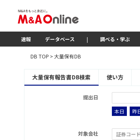
速報
データベース
|
調べる・学ぶ
DB TOP
> 大量保有DB
大量保有報告書DB検索
使い方
提出日
本日
昨
対象会社