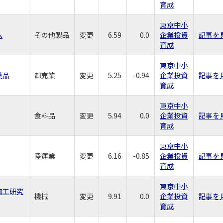
育成
東京中小
ム
その他製品
変更
6.59
0.0
企業投資
記事を
育成
東京中小
薬品
卸売業
変更
5.25
-0.94
企業投資
記事を
育成
東京中小
食料品
変更
5.94
0.0
企業投資
記事を
育成
東京中小
陸運業
変更
6.16
-0.85
企業投資
記事を
育成
東京中小
加工研究
機械
変更
9.91
0.0
企業投資
記事を
育成