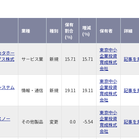
保有
増減
業種
種別
割合
保有者
詳細
(%)
(%)
東京中小
カタホー
企業投資
グス株式
サ－ビス業
新規
15.71
15.71
記事を
育成株式
会社
東京中小
システム
企業投資
情報・通信
新規
19.11
19.11
記事を
育成株式
会社
東京中小
スノー
企業投資
その他製品
変更
0.0
-5.54
記事を
育成株式
会社