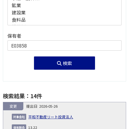
保有者
検索
検索結果：14件
変更
2026-05-26
報
告
保
対
平和不動産リート投資法人
義
提
証券
有
増
保
象
業
種
詳
NO.
務
出
コー
割
減
有
13.22
会
種
別
細