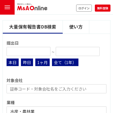
ログイン
無料登録
大量保有報告書DB検索
使い方
提出日
∼
本日
昨日
1ヶ月
全て（1年）
対象会社
業種