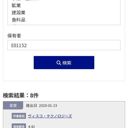
保有者
検索
検索結果：8件
変更
2020-01-23
報
告
保
対
ヴィスコ・テクノロジーズ
義
提
証券
有
増
保
象
業
種
詳
NO.
務
出
コー
割
減
有
4.42
会
種
別
細