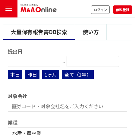
ログイン
無料登録
大量保有報告書DB検索
使い方
提出日
∼
本日
昨日
1ヶ月
全て（1年）
対象会社
業種