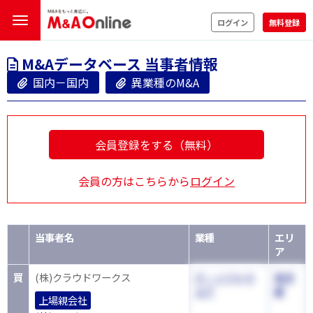
ログイン
無料登録
M&Aデータベース 当事者情報
国内－国内
異業種のM&A
会員登録をする（無料）
会員の方はこちらから
ログイン
当事者名
業種
エリ
ア
買
(株)クラウドワークス
IT・ソフトウ
東京
エア
都
上場親会社