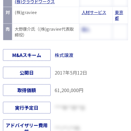
(株)クラウドワークス
対
(株)graviee
人材サービス
東京
都
売
大野康介氏（(株)graviee代表取
個人
締役）
M&Aスキーム
株式譲渡
公開日
2017年5月12日
取得価額
61,200,000円
実行予定日
****年**月**日
アドバイザリー費用
***,***,***円