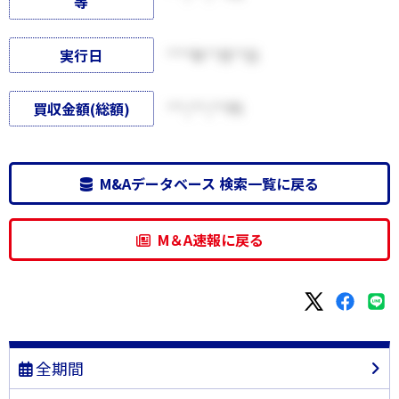
等
実行日
****年**月**日
買収金額(総額)
***,***,***円
M&Aデータベース 検索一覧に戻る
M＆A速報に戻る
全期間