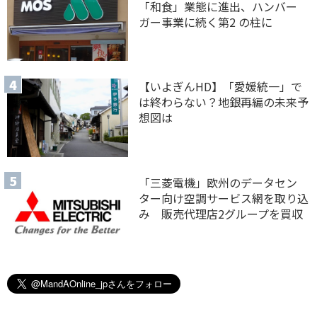
「和食」業態に進出、ハンバー
ガー事業に続く第2 の柱に
【いよぎんHD】「愛媛統一」で
は終わらない？地銀再編の未来予
想図は
「三菱電機」欧州のデータセン
ター向け空調サービス網を取り込
み 販売代理店2グループを買収