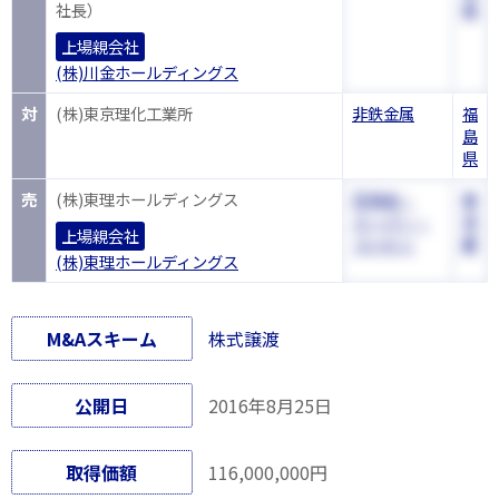
社長）
県
上場親会社
(株)川金ホールディングス
対
(株)東京理化工業所
非鉄金属
福
島
県
売
(株)東理ホールディングス
百貨店・
東
スーパー・
京
上場親会社
コンビニ
都
(株)東理ホールディングス
M&Aスキーム
株式譲渡
公開日
2016年8月25日
取得価額
116,000,000円