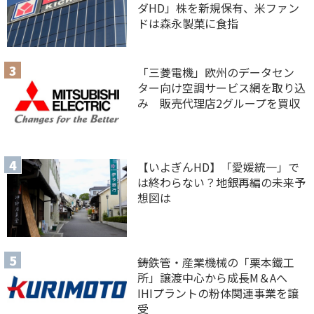
ダHD」株を新規保有、米ファン
ドは森永製菓に食指
「三菱電機」欧州のデータセン
ター向け空調サービス網を取り込
み 販売代理店2グループを買収
【いよぎんHD】「愛媛統一」で
は終わらない？地銀再編の未来予
想図は
鋳鉄管・産業機械の「栗本鐵工
所」譲渡中心から成長M＆Aへ
IHIプラントの粉体関連事業を譲
受