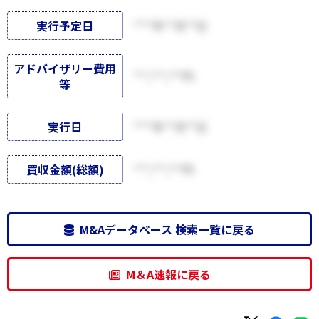
実行予定日
****年**月**日
アドバイザリー費用
***,***,***円
等
実行日
****年**月**日
買収金額(総額)
***,***,***円
M&Aデータベース 検索一覧に戻る
M＆A速報に戻る