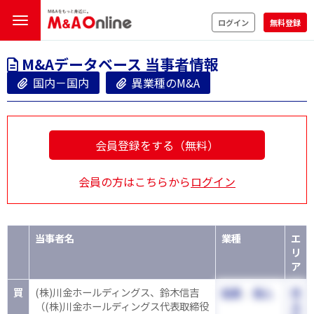
ログイン
無料登録
M&Aデータベース 当事者情報
国内－国内
異業種のM&A
会員登録をする（無料）
会員の方はこちらから
ログイン
当事者名
業種
エ
リ
ア
買
(株)川金ホールディングス、鈴木信吉
鉱業
、
個人
埼
（(株)川金ホールディングス代表取締役
玉