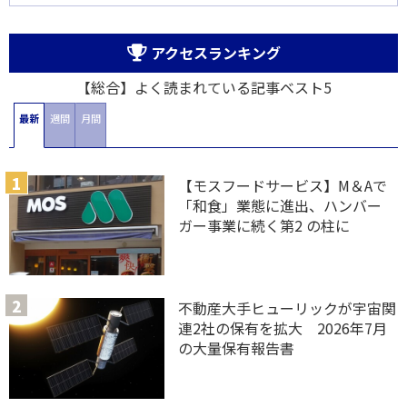
アクセスランキング
【総合】よく読まれている記事ベスト5
最新
週間
月間
【モスフードサービス】M＆Aで
「和食」業態に進出、ハンバー
ガー事業に続く第2 の柱に
不動産大手ヒューリックが宇宙関
連2社の保有を拡大 2026年7月
の大量保有報告書