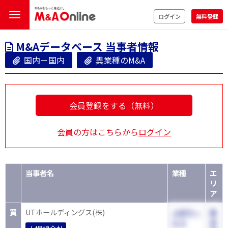
ログイン
無料登録
M&Aデータベース 当事者情報
国内－国内
異業種のM&A
会員登録をする（無料）
会員の方はこちらから
ログイン
当事者名
業種
エ
リ
ア
買
UTホールディングス(株)
人材サー
東
ビス
京