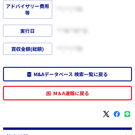
アドバイザリー費用
***,***,***円
等
実行日
****年**月**日
買収金額(総額)
***,***,***円
M&Aデータベース 検索一覧に戻る
M＆A速報に戻る