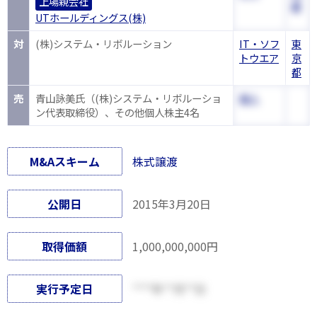
上場親会社
都
UTホールディングス(株)
対
(株)システム・リボルーション
IT・ソフ
東
トウエア
京
都
売
青山詠美氏（(株)システム・リボルーショ
個人
ン代表取締役）、その他個人株主4名
M&Aスキーム
株式譲渡
公開日
2015年3月20日
取得価額
1,000,000,000円
実行予定日
****年**月**日