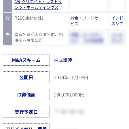
(株)クリエイト・レストラ
ンツ・ホールディングス
対
R21Cuisine(株)
外食・フードサー
インド
ビス
ネシア
売
皇家名菜私人有限公司、裕
外食・フードサー
インド
海实业有限公司
ビス
、
その他金融
ネシア
M&Aスキーム
株式譲渡
公開日
2014年11月19日
取得価額
180,000,000円
実行予定日
****年**月**日