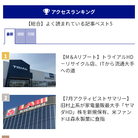
アクセスランキング
【総合】よく読まれている記事ベスト5
最新
週間
月間
【M＆Aリブート】トライアルHD
－リサイクル店、ITから流通大手
への道
【7月アクティビストサマリー】
旧村上系が家電量販最大手「ヤマ
ダHD」株を新規保有、米ファン
ドは森永製菓に食指