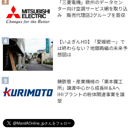
「三菱電機」欧州のデータセン
ター向け空調サービス網を取り込
み 販売代理店2グループを買収
【いよぎんHD】「愛媛統一」で
は終わらない？地銀再編の未来予
想図は
鋳鉄管・産業機械の「栗本鐵工
所」譲渡中心から成長M＆Aへ
IHIプラントの粉体関連事業を譲
受