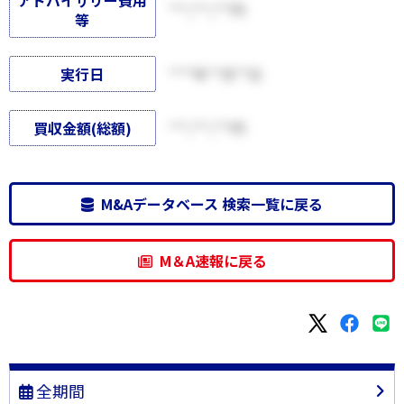
アドバイザリー費用
***,***,***円
等
実行日
****年**月**日
買収金額(総額)
***,***,***円
M&Aデータベース 検索一覧に戻る
M＆A速報に戻る
全期間