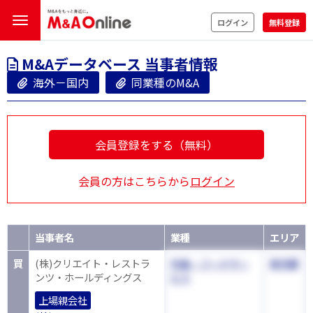
ログイン
無料登録
M&Aデータベース 当事者情報
海外－国内
同業種のM&A
会員登録をする（無料）
会員の方はこちらから
ログイン
当事者名
業種
エリア
買
(株)クリエイト・レストラ
外食・フードサー
東京都
ンツ・ホールディングス
ビス
上場親会社