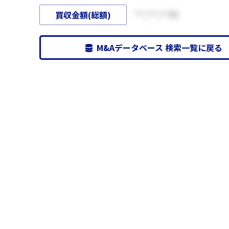
買収金額(総額)
***,***,***円
M&Aデータベース 検索一覧に戻る