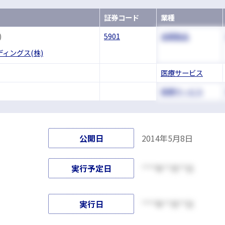
証券コード
業種
)
5901
金属製品
ィングス(株)
医療サービス
医療サービス
公開日
2014年5月8日
実行予定日
****年**月**日
実行日
****年**月**日