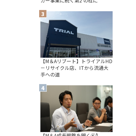
ガー事業に続く第2 の柱に
【M＆Aリブート】トライアルHD
－リサイクル店、ITから流通大
手への道
【M＆A 成長戦略を聞く⑥】