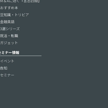
M＆Aに効く『言志四録』
おすすめ本
豆知識・トリビア
金融英語
3選シリーズ
就活・転職
ガジェット
セミナー情報
イベント
告知
セミナー