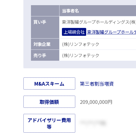
当事者名
買
い手
東洋製罐グループホールディングス(株
上場親会社
東洋製罐グループホールデ
対
象企業
(株)リンフォテック
売
り手
(株)リンフォテック
M&Aスキーム
第三者割当増資
取得価額
209,000,000円
アドバイザリー費用
***,***,***円
等