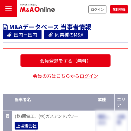
ログイン
無料登録
M&Aデータベース 当事者情報
国内－国内
同業種のM&A
会員登録をする（無料）
会員の方はこちらから
ログイン
当事者名
業種
エリ
ア
買
(株)関電工、(株)ガスアンドパワー
電気・
大阪
ガス
府
上場親会社