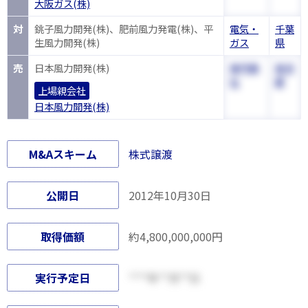
大阪ガス(株)
対
銚子風力開発(株)、肥前風力発電(株)、平
電気・
千葉
生風力開発(株)
ガス
県
売
日本風力開発(株)
専門商
東京
社
都
上場親会社
日本風力開発(株)
M&Aスキーム
株式譲渡
公開日
2012年10月30日
取得価額
約4,800,000,000円
実行予定日
****年**月**日