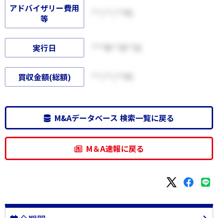
アドバイザリー費用
***,***,***円
等
実行日
****年**月**日
買収金額(総額)
***,***,***円
M&Aデータベース 検索一覧に戻る
M＆A速報に戻る