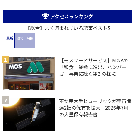
アクセスランキング
【総合】よく読まれている記事ベスト5
最新
週間
月間
【モスフードサービス】M＆Aで
「和食」業態に進出、ハンバー
ガー事業に続く第2 の柱に
不動産大手ヒューリックが宇宙関
連2社の保有を拡大 2026年7月
の大量保有報告書