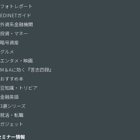
フォトレポート
EDINETガイド
外資系金融機関
投資・マネー
暗号資産
グルメ
エンタメ・映画
M＆Aに効く『言志四録』
おすすめ本
豆知識・トリビア
金融英語
3選シリーズ
就活・転職
ガジェット
セミナー情報