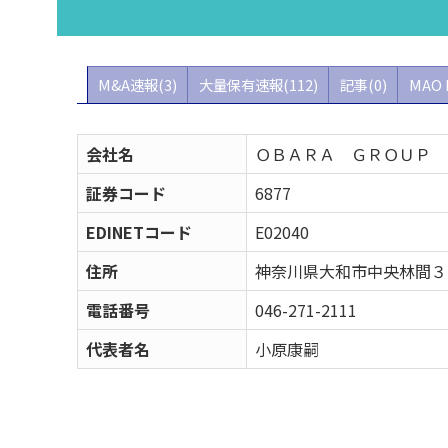
M&A速報(3)
大量保有速報(112)
記事(0)
MAO 
会社名
ＯＢＡＲＡ ＧＲＯＵＰ
証券コード
6877
EDINETコード
E02040
住所
神奈川県大和市中央林間３
電話番号
046-271-2111
代表者名
小原康嗣