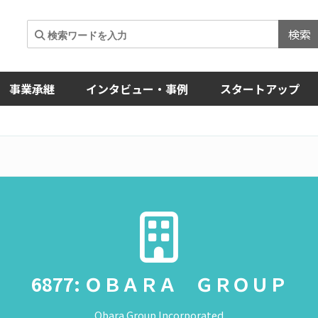
検索
事業承継
インタビュー・事例
スタートアップ
6877: ＯＢＡＲＡ ＧＲＯＵＰ
Obara Group Incorporated