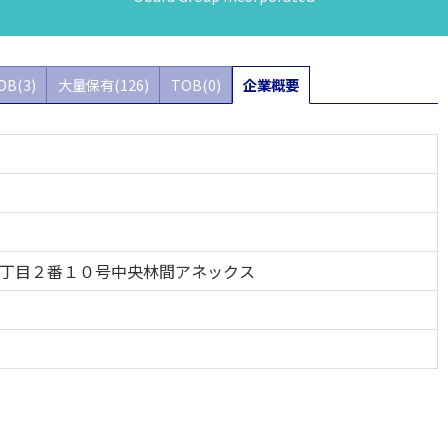
DB(3)
大量保有(126)
TOB(0)
企業概要
丁目２番１０号中央林間アネックス