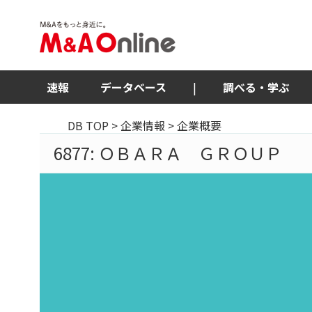
速報
データベース
|
調べる・学ぶ
DB TOP
>
企業情報
> 企業概要
6877: ＯＢＡＲＡ ＧＲＯＵＰ