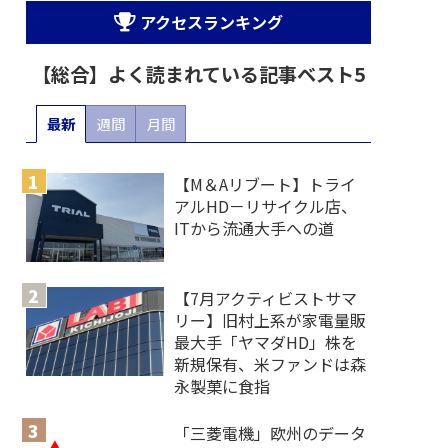
アクセスランキング
【総合】よく読まれている記事ベスト5
最新
週間
月間
【M＆Aリブート】トライ
アルHD－リサイクル店、
ITから流通大手への道
【7月アクティビストサマ
リー】旧村上系が家電量販
最大手「ヤマダHD」株を
新規保有、米ファンドは森
永製菓に食指
「三菱電機」欧州のデータ