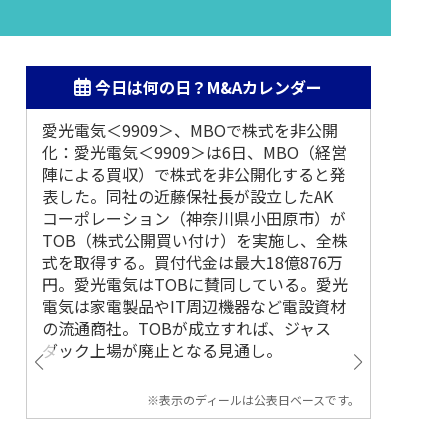
今日は何の日？M&Aカレンダー
愛光電気＜9909＞、MBOで株式を非公開
2018
化：愛光電気＜9909＞は6日、MBO（経営
デシュ第
陣による買収）で株式を非公開化すると発
表した。同社の近藤保社長が設立したAK
コーポレーション（神奈川県小田原市）が
TOB（株式公開買い付け）を実施し、全株
式を取得する。買付代金は最大18億876万
円。愛光電気はTOBに賛同している。愛光
電気は家電製品やIT周辺機器など電設資材
の流通商社。TOBが成立すれば、ジャス
ダック上場が廃止となる見通し。
※表示のディールは公表日ベースです。