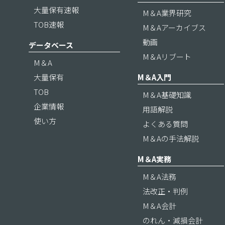
大量保有速報
M＆A業界研究
TOB速報
M＆Aアーカイブス
動画
データベース
M＆Aリブート
M＆A
大量保有
M＆A入門
TOB
M＆A基礎知識
企業情報
用語解説
使い方
よくある質問
M＆Aの手法解説
M＆A実務
M＆A法務
法改正・判例
M＆A会計
のれん・減損会計