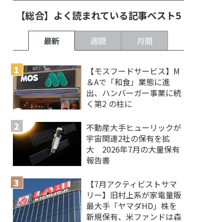
【総合】よく読まれている記事ベスト5
最新
週間
月間
【モスフードサービス】M
＆Aで「和食」業態に進
出、ハンバーガー事業に続
く第2 の柱に
不動産大手ヒューリックが
宇宙関連2社の保有を拡
大 2026年7月の大量保有
報告書
【7月アクティビストサマ
リー】旧村上系が家電量販
最大手「ヤマダHD」株を
新規保有、米ファンドは森