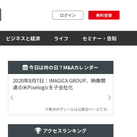
ログイン
無料登録
ビジネスと経済
ライフ
セミナー・告知
今日は何の日？M&Aカレンダー
2020年8月7日：IMAGICA GROUP、映像関
2019
連の米Pixelogicを子会社化
ム事業
渡
※表示のディールは公表日ベースです。
アクセスランキング