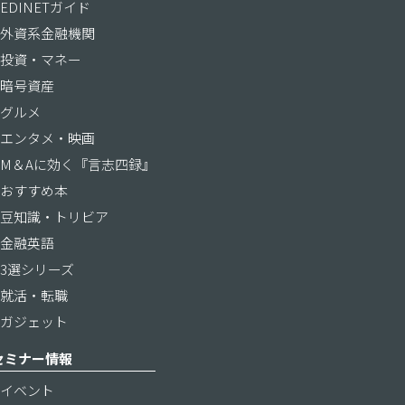
EDINETガイド
外資系金融機関
投資・マネー
暗号資産
グルメ
エンタメ・映画
M＆Aに効く『言志四録』
おすすめ本
豆知識・トリビア
金融英語
3選シリーズ
就活・転職
ガジェット
セミナー情報
イベント