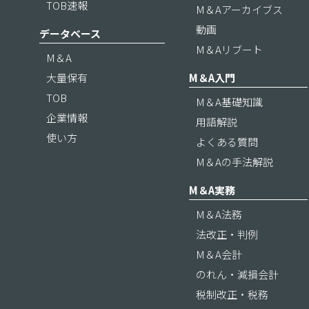
TOB速報
M＆Aアーカイブス
動画
データベース
M＆Aリブート
M＆A
大量保有
M＆A入門
TOB
M＆A基礎知識
企業情報
用語解説
使い方
よくある質問
M＆Aの手法解説
M＆A実務
M＆A法務
法改正・判例
M＆A会計
のれん・減損会計
税制改正・税務