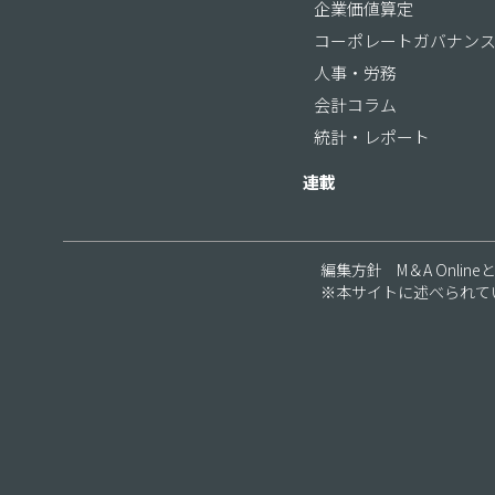
企業価値算定
コーポレートガバナン
人事・労務
会計コラム
統計・レポート
連載
編集方針
M＆A Online
※本サイトに述べられて