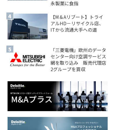
永製菓に食指
【M＆Aリブート】トライ
アルHD－リサイクル店、
ITから流通大手への道
「三菱電機」欧州のデータ
センター向け空調サービス
網を取り込み 販売代理店
2グループを買収