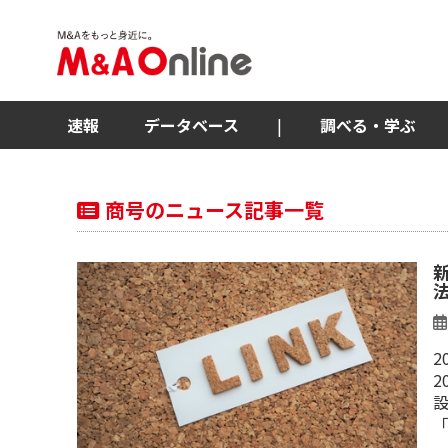
速報
データベース
|
調べる・学ぶ
商号のニュース記事一覧
2
2
設
「