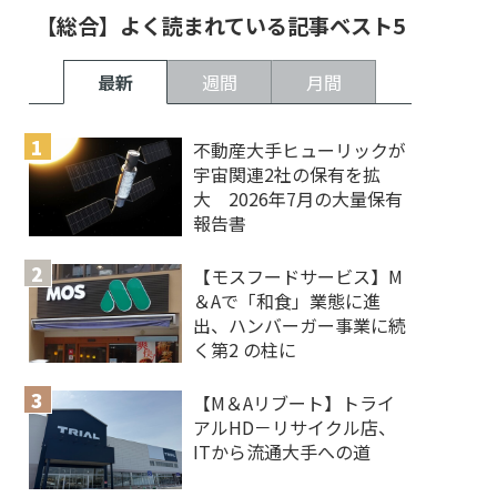
【総合】よく読まれている記事ベスト5
最新
週間
月間
不動産大手ヒューリックが
宇宙関連2社の保有を拡
大 2026年7月の大量保有
報告書
【モスフードサービス】M
＆Aで「和食」業態に進
出、ハンバーガー事業に続
く第2 の柱に
【M＆Aリブート】トライ
アルHD－リサイクル店、
ITから流通大手への道