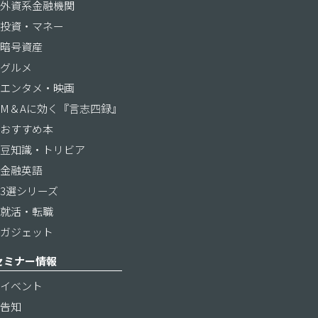
外資系金融機関
投資・マネー
暗号資産
グルメ
エンタメ・映画
M＆Aに効く『言志四録』
おすすめ本
豆知識・トリビア
金融英語
3選シリーズ
就活・転職
ガジェット
セミナー情報
イベント
告知