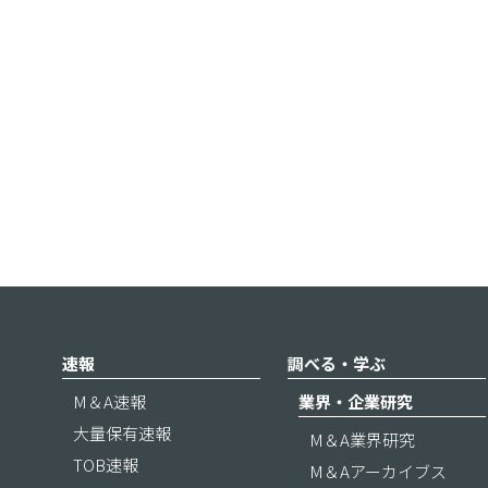
速報
調べる・学ぶ
M＆A速報
業界・企業研究
大量保有速報
M＆A業界研究
TOB速報
M＆Aアーカイブス