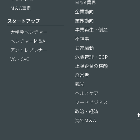
M＆A業界
M＆A事例
企業動向
業界動向
スタートアップ
事業再生・倒産
大学発ベンチャー
不祥事
ベンチャーM＆A
お家騒動
アントレプレナー
危機管理・BCP
VC・CVC
上場企業の横顔
経営者
観光
ヘルスケア
フードビジネス
政治・経済
海外M＆A