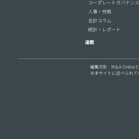
コーポレートガバナン
人事・労務
会計コラム
統計・レポート
連載
編集方針
M＆A Online
※本サイトに述べられて