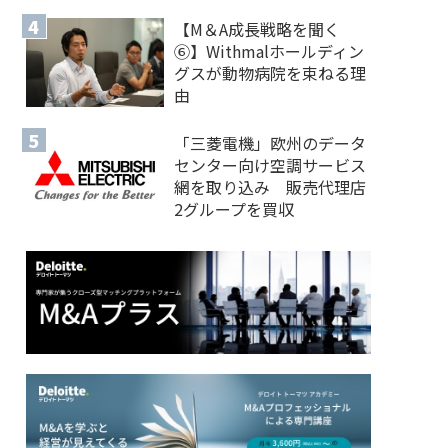
【M＆A 成長戦略を聞く
⑥】Withmalホールディン
グスが動物病院を束ねる理
由
「三菱電機」欧州のデータ
センター向け空調サービス
網を取り込み 販売代理店
2グループを買収