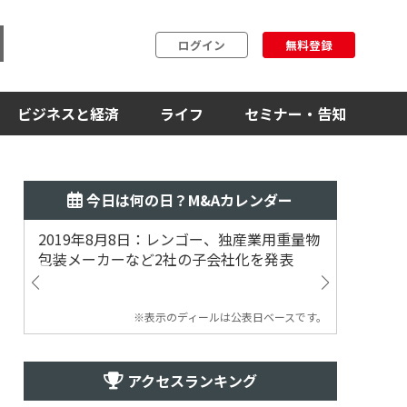
ログイン
無料登録
ビジネスと経済
ライフ
セミナー・告知
今日は何の日？M&Aカレンダー
2019年8月8日：レンゴー、独産業用重量物
2014
包装メーカーなど2社の子会社化を発表
提案
※表示のディールは公表日ベースです。
アクセスランキング