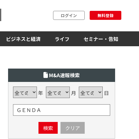
ログイン
無料登録
ビジネスと経済
ライフ
セミナー・告知
M&A速報検索
年
月
日
検索
クリア