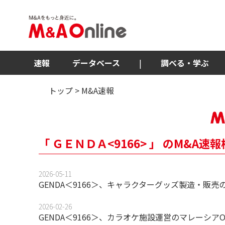
速報
データベース
|
調べる・学ぶ
トップ
> M&A速報
「 ＧＥＮＤＡ<9166> 」 のM&A
2026-05-11
GENDA＜9166＞、キャラクターグッズ製造・販
2026-02-26
GENDA＜9166＞、カラオケ施設運営のマレーシアOttot