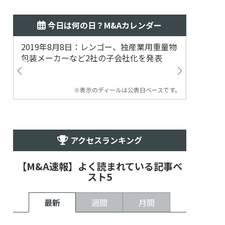
今日は何の日？M&Aカレンダー
2019年8月8日：レンゴー、独産業用重量物
2014
包装メーカーなど2社の子会社化を発表
提案
※表示のディールは公表日ベースです。
アクセスランキング
【M&A速報】よく読まれている記事ベ
スト5
最新
週間
月間