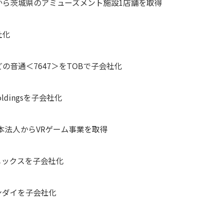
トから茨城県のアミューズメント施設1店舗を取得
社化
どの音通＜7647＞をTOBで子会社化
ldingsを子会社化
nalの日本法人からVRゲーム事業を取得
アメックスを子会社化
サンダイを子会社化