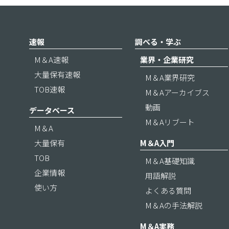
速報
調べる・学ぶ
M＆A速報
業界・企業研究
大量保有速報
M＆A業界研究
TOB速報
M＆Aアーカイブス
動画
データベース
M＆Aリブート
M＆A
大量保有
M＆A入門
TOB
M＆A基礎知識
企業情報
用語解説
使い方
よくある質問
M＆Aの手法解説
M＆A実務