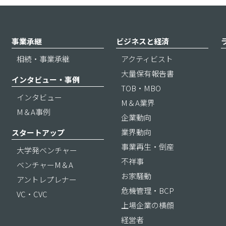
事業承継
ビジネスと経済
相続・事業承継
アクティビスト
大量保有報告書
インタビュー・事例
TOB・MBO
インタビュー
M＆A業界
M＆A事例
企業動向
業界動向
スタートアップ
事業再生・倒産
大学発ベンチャー
不祥事
ベンチャーM＆A
お家騒動
アントレプレナー
危機管理・BCP
VC・CVC
上場企業の横顔
経営者