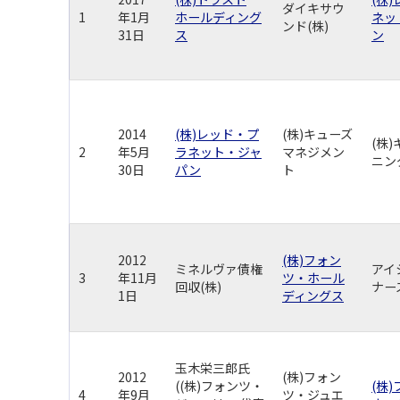
ダイキサウ
1
年1月
ホールディング
ネッ
ンド(株)
31日
ス
ン
2014
(株)レッド・プ
(株)キューズ
(株
2
年5月
ラネット・ジャ
マネジメン
ニン
30日
パン
ト
2012
(株)フォン
ミネルヴァ債権
アイ
3
年11月
ツ・ホール
回収(株)
ナー
1日
ディングス
玉木栄三郎氏
2012
(株)フォン
((株)フォンツ・
(株
4
年9月
ツ・ジュエ