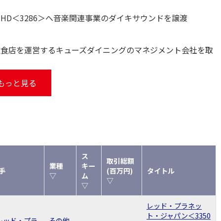
HD＜3286＞へ音楽関連事業のダイキサウンドを譲渡
飲食店を運営するキューズダイニングのマネジメント会社を取
もっと見る
ス
取引総額
業種
キー
手
(百万円)
タイトル
▽
ム
▽
▽
レッド・プラネッ
ト・ジャパン＜3350
)レッド・プラ
その他