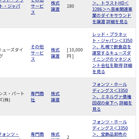
株式
＞、トラストHD＜
ト・ジャパ
サービ
180
譲渡
3286＞へ音楽関連事
ス
業のダイキサウンド
を譲渡
詳細を見る
レッド・プラネッ
ト・ジャパン＜3350
その他
＞、札幌で飲食店を
)キューズダイ
株式
[ 10,000
サービ
運営するキューズダ
グ
譲渡
円 ]
ス
イニングのマネジメ
ント会社を取得
詳細
を見る
フォンツ・ホール
ディングス＜3350
シス・パート
専門商
株式
＞、ミネルヴァ債権
ズ(株)
社
譲渡
回収の傘下へ
詳細を
見る
フォンツ・ホール
ディングス＜3350
)フォンツ・
専門商
株式
＞、宝飾品卸売の
2