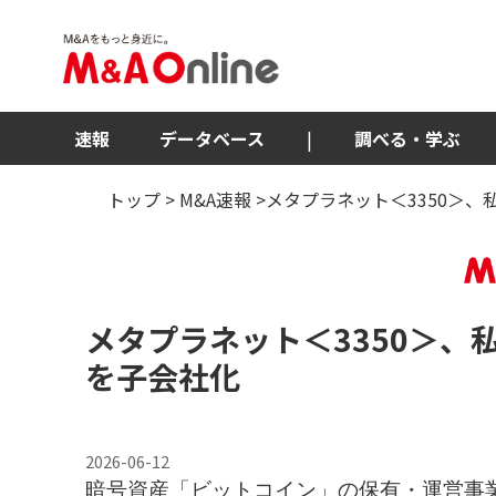
速報
データベース
|
調べる・学ぶ
トップ
>
M&A速報
>メタプラネット＜3350＞、
メタプラネット
＜3350＞
、私
を子会社化
2026-06-12
暗号資産「ビットコイン」の保有・運営事