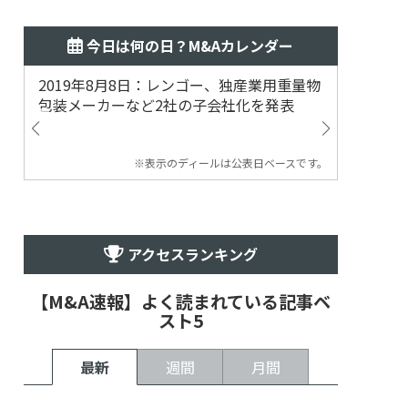
今日は何の日？M&Aカレンダー
2019年8月8日：レンゴー、独産業用重量物
2014
包装メーカーなど2社の子会社化を発表
提案
※表示のディールは公表日ベースです。
アクセスランキング
【M&A速報】よく読まれている記事ベ
スト5
最新
週間
月間