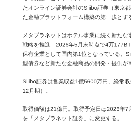
たオンライン証券会社のSiiibo証券（東
た金融プラットフォーム構築の第一歩とす
メタプラネットはホテル事業に続く新たな事
戦略を推進。2026年5月末時点で4万177
保有企業として国内第1位となっている。Si
型債券など新たな金融商品の開発・提供が
Siiibo証券は営業収益1億5600万円、経常
12月期）。
取得価額は21億円。取得予定日は2026年
を「メタプラネット証券」に変更する。