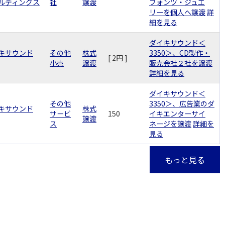
ルディングス
社
譲渡
フォンツ・ジュエ
リーを個人へ譲渡
詳
細を見る
ダイキサウンド＜
キサウンド
その他
株式
3350＞、CD製作・
[ 2円 ]
小売
譲渡
販売会社２社を譲渡
詳細を見る
ダイキサウンド＜
その他
3350＞、広告業のダ
キサウンド
株式
サービ
150
イキエンターサイ
譲渡
ス
ネージを譲渡
詳細を
見る
もっと見る