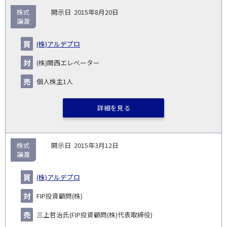
取
株式
2015年8月20日
引
譲渡
対象
ス
総
タ
開
買
売
業
企
キー
額
イ
(株)アルデプロ
No.
示
い
り
種
業・
ム
(百
ト
日
手
手
▽
事業
▽
万
ル
(株)関西エレベーター
円)
▽
個人株主1人
詳細を見る
株式
2015年3月12日
譲渡
(株)アルデプロ
FIP投資顧問(株)
三上哲治氏(FIP投資顧問(株)代表取締役)