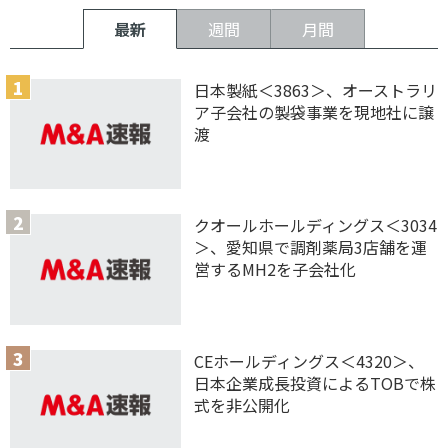
最新
週間
月間
日本製紙＜3863＞、オーストラリ
ア子会社の製袋事業を現地社に譲
渡
クオールホールディングス＜3034
＞、愛知県で調剤薬局3店舗を運
営するMH2を子会社化
CEホールディングス＜4320＞、
日本企業成長投資によるTOBで株
式を非公開化