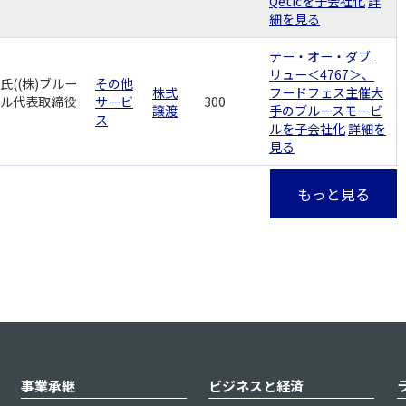
Qeticを子会社化
詳
細を見る
テー・オー・ダブ
リュー＜4767＞、
氏((株)ブルー
その他
株式
フードフェス主催大
ル代表取締役
サービ
300
譲渡
手のブルースモービ
ス
ルを子会社化
詳細を
見る
もっと見る
事業承継
ビジネスと経済