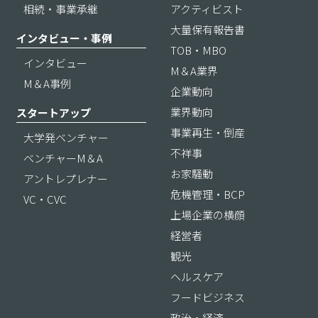
相続・事業承継
アクティビスト
大量保有報告書
インタビュー・事例
TOB・MBO
インタビュー
M＆A業界
M＆A事例
企業動向
業界動向
スタートアップ
事業再生・倒産
大学発ベンチャー
不祥事
ベンチャーM＆A
お家騒動
アントレプレナー
危機管理・BCP
VC・CVC
上場企業の横顔
経営者
観光
ヘルスケア
フードビジネス
政治・経済