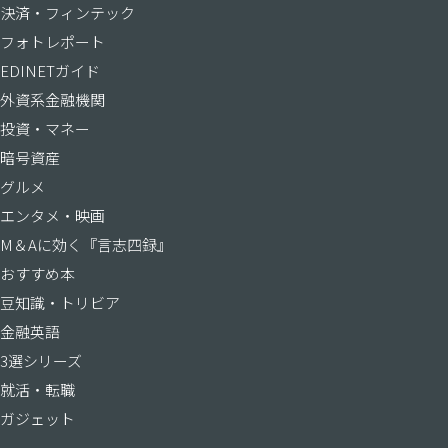
決済・フィンテック
フォトレポート
EDINETガイド
外資系金融機関
投資・マネー
暗号資産
グルメ
エンタメ・映画
M＆Aに効く『言志四録』
おすすめ本
豆知識・トリビア
金融英語
3選シリーズ
就活・転職
ガジェット