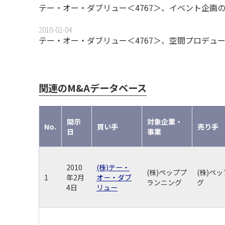
テー・オー・ダブリュー＜4767＞、イベント企画
2010-02-04
テー・オー・ダブリュー＜4767＞、空間プロデュ
関連のM&Aデータベース
開示
対象企業・
No.
買い手
売り手
日
事業
2010
(株)テー・
(株)ペッププ
(株)ペ
1
年2月
オー・ダブ
ランニング
グ
4日
リュー