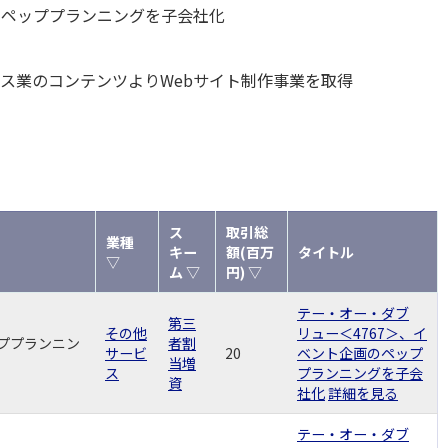
のペッププランニングを子会社化
ース業のコンテンツよりWebサイト制作事業を取得
ス
取引総
業種
キー
額(百万
タイトル
▽
ム ▽
円) ▽
テー・オー・ダブ
第三
その他
リュー＜4767＞、イ
ッププランニン
者割
サービ
20
ベント企画のペップ
当増
ス
プランニングを子会
資
社化
詳細を見る
テー・オー・ダブ