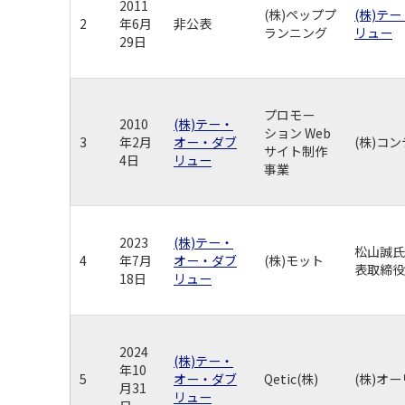
2011
(株)ペッププ
(株)テ
2
年6月
非公表
ランニング
リュー
29日
プロモー
2010
(株)テー・
ション Web
3
年2月
オー・ダブ
(株)コ
サイト制作
4日
リュー
事業
2023
(株)テー・
松山誠氏
4
年7月
オー・ダブ
(株)モット
表取締役
18日
リュー
2024
(株)テー・
年10
5
オー・ダブ
Qetic(株)
(株)オ
月31
リュー