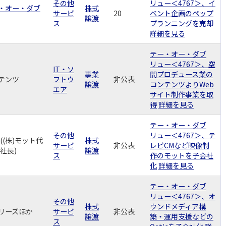
その他
リュー＜4767＞、イ
ー・オー・ダブ
株式
サービ
20
ベント企画のペップ
譲渡
ス
プランニングを売却
詳細を見る
テー・オー・ダブ
リュー＜4767＞、空
IT・ソ
事業
間プロデュース業の
ンテンツ
フトウ
非公表
譲渡
コンテンツよりWeb
エア
サイト制作事業を取
得
詳細を見る
テー・オー・ダブ
その他
リュー＜4767＞、テ
((株)モット代
株式
サービ
非公表
レビCMなど映像制
社長)
譲渡
ス
作のモットを子会社
化
詳細を見る
テー・オー・ダブ
リュー＜4767＞、オ
その他
株式
ウンドメディア構
ーリーズほか
サービ
非公表
譲渡
築・運用支援などの
ス