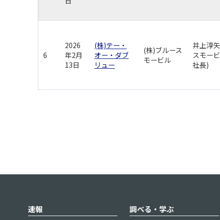
日
2026
(株)テー・
井上淳矢
(株)ブルース
6
年2月
オー・ダブ
スモービ
モービル
13日
リュー
社長)
速報
調べる・学ぶ