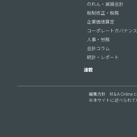
のれん・減損会計
税制改正・税務
企業価値算定
コーポレートガバナン
人事・労務
会計コラム
統計・レポート
連載
編集方針
M＆A Online
※本サイトに述べられて