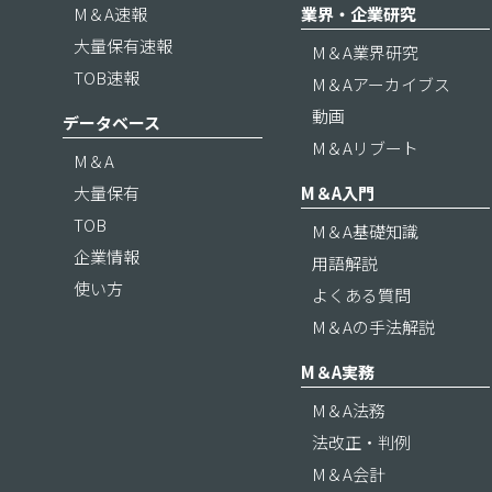
M＆A速報
業界・企業研究
大量保有速報
M＆A業界研究
TOB速報
M＆Aアーカイブス
動画
データベース
M＆Aリブート
M＆A
大量保有
M＆A入門
TOB
M＆A基礎知識
企業情報
用語解説
使い方
よくある質問
M＆Aの手法解説
M＆A実務
M＆A法務
法改正・判例
M＆A会計