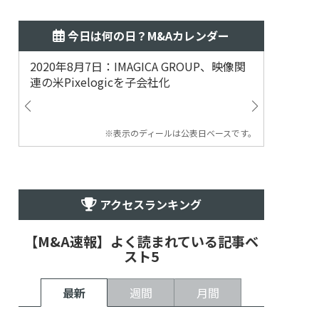
今日は何の日？M&Aカレンダー
2020年8月7日：IMAGICA GROUP、映像関
2019
連の米Pixelogicを子会社化
ム事業
渡
※表示のディールは公表日ベースです。
アクセスランキング
【M&A速報】よく読まれている記事ベ
スト5
最新
週間
月間