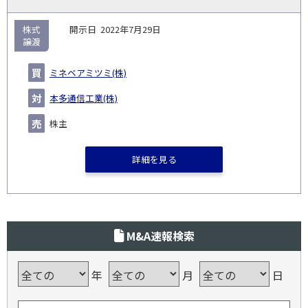
株式
2022年7月29日
譲渡
ミネベアミツミ(株)
本多通信工業(株)
株主
詳細を見る
M&A速報検索
年
月
日