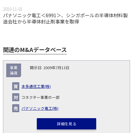
2010-11-01
パナソニック電工＜6991＞、シンガポールの半導体材料製
造会社から半導体封止剤事業を取得
関連のM&Aデータベース
取
事業
2009年7月13日
引
譲渡
対象
ス
総
タ
開
買
売
業
企
キー
額
イ
本多通信工業(株)
No.
示
い
り
種
業・
ム
(百
ト
日
手
手
▽
事業
▽
万
ル
コネクター事業の一部
円)
▽
パナソニック電工(株)
詳細を見る