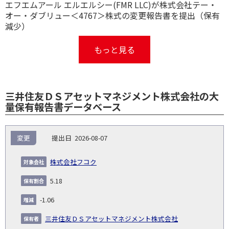
エフエムアール エルエルシー(FMR LLC)が株式会社テー・
オー・ダブリュー＜4767＞株式の変更報告書を提出（保有
減少）
もっと見る
三井住友ＤＳアセットマネジメント株式会社の大
量保有報告書データベース
報
変更
2026-08-07
告
保
対
義
提
証券
有
増
保
象
業
種
詳
株式会社フコク
NO.
務
出
コー
割
減
有
会
種
別
細
発
日
ド
合
(%)
者
5.18
社
生
(%)
日
-1.06
三井住友ＤＳアセットマネジメント株式会社