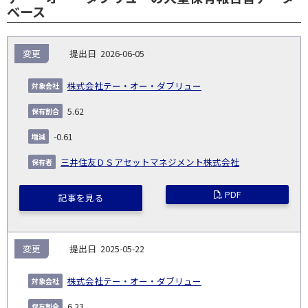
ベース
報
変更
2026-06-05
告
保
対
義
提
証券
有
増
保
象
業
種
詳
株式会社テー・オー・ダブリュー
NO.
務
出
コー
割
減
有
会
種
別
細
発
日
ド
合
(%)
者
5.62
社
生
(%)
日
-0.61
三井住友ＤＳアセットマネジメント株式会社
PDF
記事を見る
変更
2025-05-22
株式会社テー・オー・ダブリュー
6.23