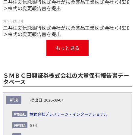
三井住友信託銀行株式会社が扶桑薬品工業株式会社＜4538
＞株式の変更報告書を提出
2025-09-19
三井住友信託銀行株式会社が扶桑薬品工業株式会社＜4538
＞株式の変更報告書を提出
もっと見る
ＳＭＢＣ日興証券株式会社の大量保有報告書デー
タベース
報
新規
2026-08-07
告
保
対
義
提
証券
有
増
保
象
業
種
詳
株式会社プレステージ・インターナショナル
NO.
務
出
コー
割
減
有
会
種
別
細
発
日
ド
合
(%)
者
6.84
社
生
(%)
日