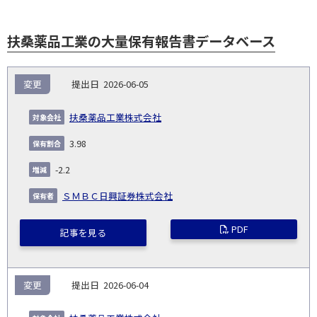
扶桑薬品工業の大量保有報告書データベース
報
変更
2026-06-05
告
保
対
義
提
証券
有
増
保
象
業
種
詳
扶桑薬品工業株式会社
NO.
務
出
コー
割
減
有
会
種
別
細
発
日
ド
合
(%)
者
3.98
社
生
(%)
日
-2.2
ＳＭＢＣ日興証券株式会社
PDF
記事を見る
変更
2026-06-04