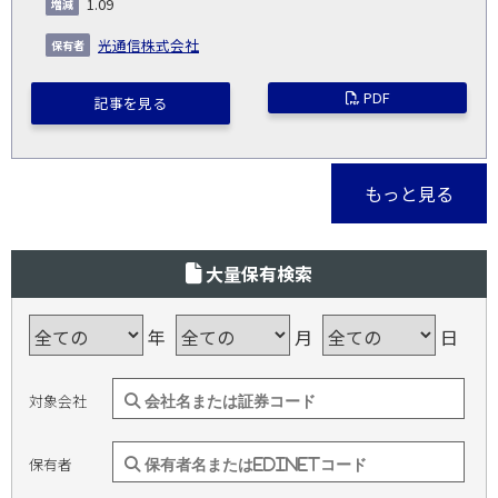
1.09
光通信株式会社
PDF
記事を見る
もっと見る
大量保有検索
年
月
日
対象会社
保有者