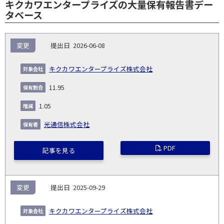
キクカワエンタープライズの大量保有報告書デー
タベース
報
変更
2026-06-08
告
保
対
義
提
証券
有
増
保
象
業
種
詳
キクカワエンタープライズ株式会社
NO.
務
出
コー
割
減
有
会
種
別
細
発
日
ド
合
(%)
者
11.95
社
生
(%)
日
1.05
光通信株式会社
PDF
記事を見る
変更
2025-09-29
キクカワエンタープライズ株式会社