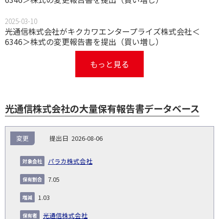
2025-03-10
光通信株式会社がキクカワエンタープライズ株式会社＜
6346＞株式の変更報告書を提出（買い増し）
もっと見る
光通信株式会社の大量保有報告書データベース
報
変更
2026-08-06
告
保
対
義
提
証券
有
増
保
象
業
種
詳
パラカ株式会社
NO.
務
出
コー
割
減
有
会
種
別
細
発
日
ド
合
(%)
者
7.05
社
生
(%)
日
1.03
光通信株式会社