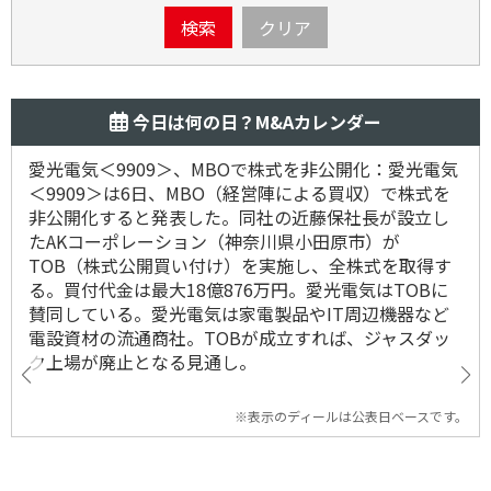
検索
クリア
今日は何の日？M&Aカレンダー
愛光電気＜9909＞、MBOで株式を非公開化：愛光電気
＜9909＞は6日、MBO（経営陣による買収）で株式を
非公開化すると発表した。同社の近藤保社長が設立し
たAKコーポレーション（神奈川県小田原市）が
TOB（株式公開買い付け）を実施し、全株式を取得す
る。買付代金は最大18億876万円。愛光電気はTOBに
賛同している。愛光電気は家電製品やIT周辺機器など
電設資材の流通商社。TOBが成立すれば、ジャスダッ
ク上場が廃止となる見通し。
※表示のディールは公表日ベースです。