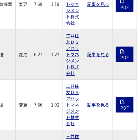
気機器
変更
7.69
1.19
トマネ
記事を見る
PDF
ジメン
ト株式
会社
三井住
友ＤＳ
アセッ
送
変更
6.27
1.22
トマネ
記事を見る
PDF
ジメン
ト株式
会社
三井住
友ＤＳ
アセッ
械
変更
7.66
1.02
トマネ
記事を見る
PDF
ジメン
ト株式
会社
三井住