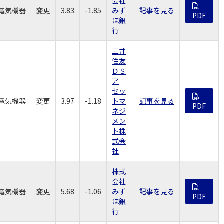
会社
電気機器
変更
3.83
-1.85
みず
記事を見る
PDF
ほ銀
行
三井
住友
ＤＳ
ア
セッ
電気機器
変更
3.97
-1.18
トマ
記事を見る
PDF
ネジ
メン
ト株
式会
社
株式
会社
電気機器
変更
5.68
-1.06
みず
記事を見る
PDF
ほ銀
行