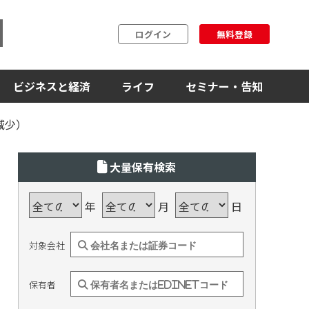
ログイン
無料登録
ビジネスと経済
ライフ
セミナー・告知
減少）
大量保有検索
年
月
日
対象会社
保有者