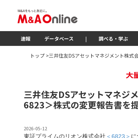
速報
データベース
|
調べる・学ぶ
トップ
>三井住友DSアセットマネジメント株式
三井住友DSアセットマネジ
6823＞
株式の変更報告書を
2026-05-12
東証プライムのリオン株式会社
＜6823＞
に