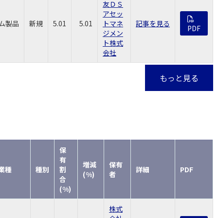
友ＤＳ
アセッ
ム製品
新規
5.01
5.01
トマネ
記事を見る
PDF
ジメン
ト株式
会社
もっと見る
保
有
増減
保有
業種
種別
割
詳細
PDF
(%)
者
合
(%)
株式