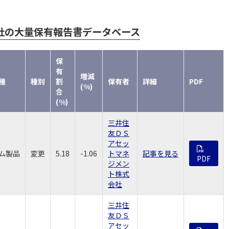
社の大量保有報告書データベース
保
有
増減
種
種別
割
保有者
詳細
PDF
(%)
合
(%)
三井住
友ＤＳ
アセッ
ム製品
変更
5.18
-1.06
トマネ
記事を見る
PDF
ジメン
ト株式
会社
三井住
友ＤＳ
アセッ