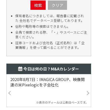
検索
クリア
保有者名につきましては、報告書に記載され
た 会社名でデータベース登録しております。
俗称や略称等の検索はできません。
全角で検索される際、「・」やスペースにご注
意ください。
証券コードおよび会社名（正式名称）は「 企
業情報 」を使って調べることができます。
今日は何の日？M&Aカレンダー
2020年8月7日：IMAGICA GROUP、映像関
2019
連の米Pixelogicを子会社化
ム事業
渡
※表示のディールは公表日ベースです。