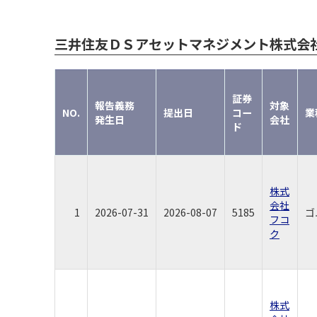
三井住友ＤＳアセットマネジメント株式会
証券
報告義務
対象
NO.
提出日
コー
業
発生日
会社
ド
株式
会社
1
2026-07-31
2026-08-07
5185
ゴ
フコ
ク
株式