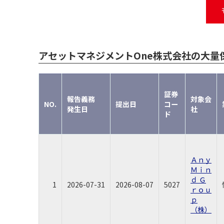
アセットマネジメントOne株式会社の大量
証券
報告義務
対象会
NO.
提出日
コー
発生日
社
ド
Ａｎｙ
Ｍｉｎ
ｄ Ｇ
1
2026-07-31
2026-08-07
5027
ｒｏｕ
ｐ
（株）