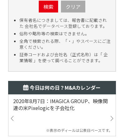
検索
クリア
保有者名につきましては、報告書に記載され
た 会社名でデータベース登録しております。
俗称や略称等の検索はできません。
全角で検索される際、「・」やスペースにご注
意ください。
証券コードおよび会社名（正式名称）は「 企
業情報 」を使って調べることができます。
今日は何の日？M&Aカレンダー
2020年8月7日：IMAGICA GROUP、映像関
2019
連の米Pixelogicを子会社化
ム事業
渡
※表示のディールは公表日ベースです。