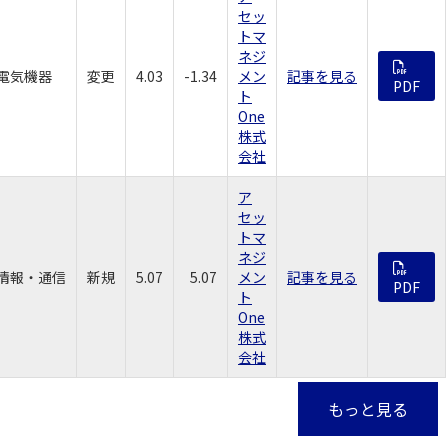
セッ
トマ
ネジ
電気機器
変更
4.03
-1.34
メン
記事を見る
PDF
ト
One
株式
会社
ア
セッ
トマ
ネジ
情報・通信
新規
5.07
5.07
メン
記事を見る
PDF
ト
One
株式
会社
もっと見る