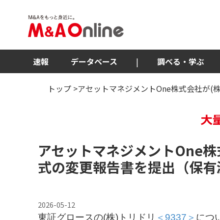
速報
データベース
|
調べる・学ぶ
トップ
>アセットマネジメントOne株式会社が(
アセットマネジメントOne株
式の変更報告書を提出（保有
2026-05-12
東証グロースの(株)トリドリ
＜9337＞
につ