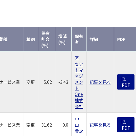
保有
増減
保有
業種
種別
割合
詳細
PDF
(%)
者
(%)
ア
セッ
トマ
ネジ
サ－ビス業
変更
5.62
-3.43
メン
記事を見る
PDF
ト
One
株式
会社
中
サ－ビス業
変更
31.62
0.0
山
記事を見る
PDF
貴之