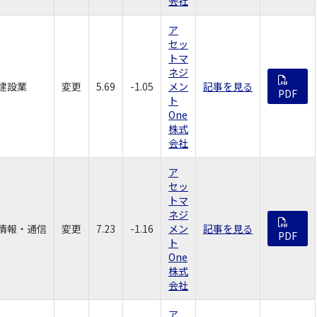
会社
ア
セッ
トマ
ネジ
建設業
変更
5.69
-1.05
メン
記事を見る
PDF
ト
One
株式
会社
ア
セッ
トマ
ネジ
情報・通信
変更
7.23
-1.16
メン
記事を見る
PDF
ト
One
株式
会社
ア