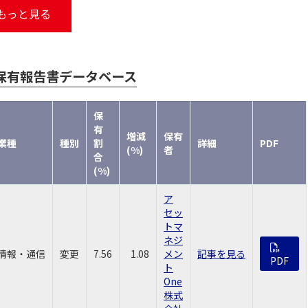
もっと見る
保有報告書データベース
保
有
増減
保有
業種
種別
割
詳細
PDF
(%)
者
合
(%)
ア
セッ
トマ
ネジ
情報・通信
変更
7.56
1.08
メン
記事を見る
PDF
ト
One
株式