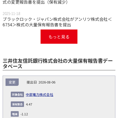
式の変更報告書を提出（保有減少）
2025-11-18
ブラックロック・ジャパン株式会社がアンリツ株式会社＜
6754＞株式の大量保有報告書を提出
もっと見る
三井住友信託銀行株式会社の大量保有報告書デー
タベース
報
変更
2026-08-06
告
保
対
義
提
証券
有
増
保
象
業
種
詳
中部電力株式会社
NO.
務
出
コー
割
減
有
会
種
別
細
発
日
ド
合
(%)
者
4.47
社
生
(%)
日
-1.12