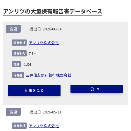
アンリツの大量保有報告書データベース
報
変更
2026-06-04
告
保
対
義
提
証券
有
増
保
象
業
種
詳
アンリツ株式会社
NO.
務
出
コー
割
減
有
会
種
別
細
発
日
ド
合
(%)
者
7.14
社
生
(%)
日
-1.04
三井住友信託銀行株式会社
PDF
記事を見る
変更
2026-05-11
アンリツ株式会社