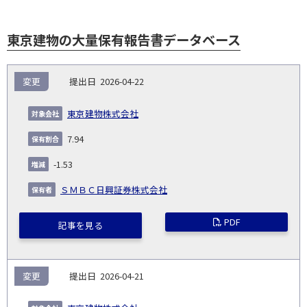
東京建物の大量保有報告書データベース
報
変更
2026-04-22
告
保
対
義
提
証券
有
増
保
象
業
種
詳
東京建物株式会社
NO.
務
出
コー
割
減
有
会
種
別
細
発
日
ド
合
(%)
者
7.94
社
生
(%)
日
-1.53
ＳＭＢＣ日興証券株式会社
PDF
記事を見る
変更
2026-04-21