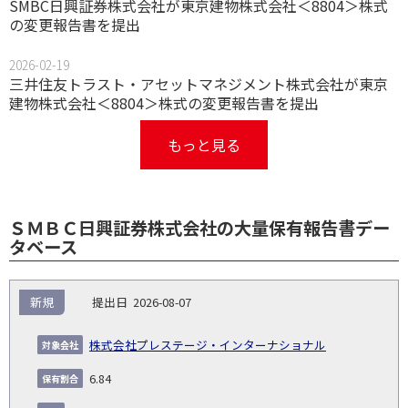
SMBC日興証券株式会社が東京建物株式会社＜8804＞株式
の変更報告書を提出
2026-02-19
三井住友トラスト・アセットマネジメント株式会社が東京
建物株式会社＜8804＞株式の変更報告書を提出
もっと見る
ＳＭＢＣ日興証券株式会社の大量保有報告書デー
タベース
報
新規
2026-08-07
告
保
対
義
提
証券
有
増
保
象
業
種
詳
株式会社プレステージ・インターナショナル
NO.
務
出
コー
割
減
有
会
種
別
細
発
日
ド
合
(%)
者
6.84
社
生
(%)
日