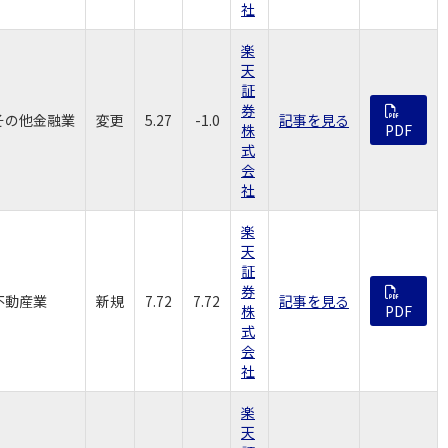
社
楽
天
証
券
その他金融業
変更
5.27
-1.0
記事を見る
株
PDF
式
会
社
楽
天
証
券
不動産業
新規
7.72
7.72
記事を見る
株
PDF
式
会
社
楽
天