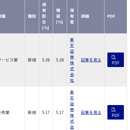
保
有
増
保
業種
種別
割
減
有
詳細
PDF
合
(%)
者
(%)
楽
天
証
券
サ－ビス業
新規
5.38
5.38
記事を見る
株
PDF
式
会
社
楽
天
証
券
小売業
新規
5.17
5.17
記事を見る
株
PDF
式
会