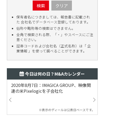
検索
クリア
保有者名につきましては、報告書に記載され
た 会社名でデータベース登録しております。
俗称や略称等の検索はできません。
全角で検索される際、「・」やスペースにご注
意ください。
証券コードおよび会社名（正式名称）は「 企
業情報 」を使って調べることができます。
今日は何の日？M&Aカレンダー
2020年8月7日：IMAGICA GROUP、映像関
2019
連の米Pixelogicを子会社化
ム事業
渡
※表示のディールは公表日ベースです。