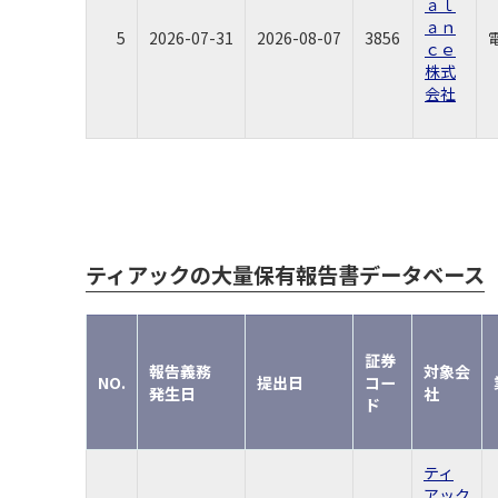
ａｌ
ａｎ
5
2026-07-31
2026-08-07
3856
ｃｅ
株式
会社
ティアックの大量保有報告書データベース
証券
報告義務
対象会
NO.
提出日
コー
発生日
社
ド
ティ
アック