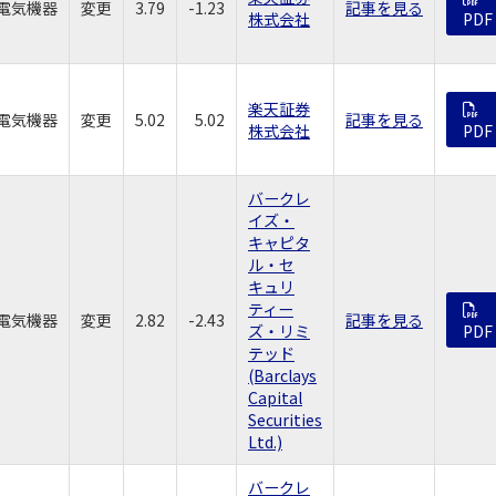
電気機器
変更
3.79
-1.23
記事を見る
株式会社
PDF
楽天証券
電気機器
変更
5.02
5.02
記事を見る
株式会社
PDF
バークレ
イズ・
キャピタ
ル・セ
キュリ
ティー
電気機器
変更
2.82
-2.43
記事を見る
ズ・リミ
PDF
テッド
(Barclays
Capital
Securities
Ltd.)
バークレ