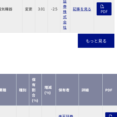
証
券
電気機器
変更
3.01
-2.5
記事を見る
株
PDF
式
会
社
もっと見る
保
有
増減
業種
種別
割
保有者
詳細
PDF
(%)
合
(%)
楽天証券