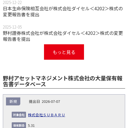
2025-12-22
日本生命保険相互会社が株式会社ダイセル＜4202＞株式の
変更報告書を提出
2025-12-05
野村證券株式会社が株式会社ダイセル＜4202＞株式の変更
報告書を提出
もっと見る
野村アセットマネジメント株式会社の大量保有報
告書データベース
報
新規
2026-07-07
告
保
対
義
提
証券
有
増
保
象
業
種
詳
株式会社ＳＵＢＡＲＵ
NO.
務
出
コー
割
減
有
会
種
別
細
発
日
ド
合
(%)
者
5.31
社