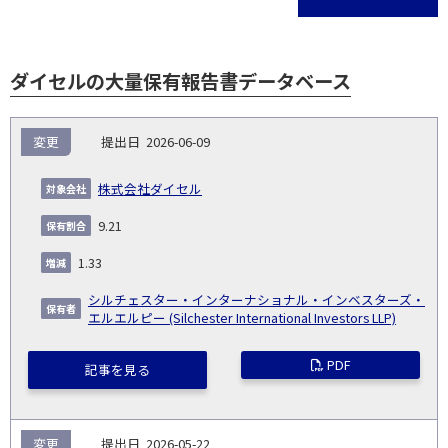
ダイセルの大量保有報告書データベース
報
変更
2026-06-09
告
保
対
義
提
証券
有
増
保
象
業
種
詳
株式会社ダイセル
NO.
務
出
コー
割
減
有
会
種
別
細
発
日
ド
合
(%)
者
9.21
社
生
(%)
日
1.33
シルチェスター・インターナショナル・インベスターズ・
エルエルピー (Silchester International Investors LLP)
PDF
記事を見る
変更
2026-05-22