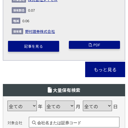
0.07
0.06
野村證券株式会社
PDF
記事を見る
もっと見る
大量保有検索
年
月
日
対象会社