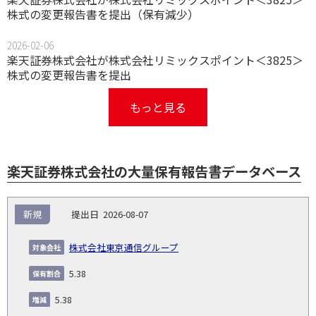
株式の変更報告書を提出（保有減少）
2026-02-06
楽天証券株式会社が株式会社リミックスポイント＜3825＞
株式の変更報告書を提出
もっと見る
楽天証券株式会社の大量保有報告書データベース
報
新規
2026-08-07
告
保
対
義
提
証券
有
増
保
象
業
種
詳
株式会社東京通信グループ
NO.
務
出
コー
割
減
有
会
種
別
細
発
日
ド
合
(%)
者
5.38
社
生
(%)
日
5.38