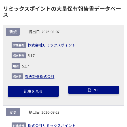
リミックスポイントの大量保有報告書データベー
ス
報
新規
2026-08-07
告
保
対
義
提
証券
有
増
保
象
業
種
詳
株式会社リミックスポイント
NO.
務
出
コー
割
減
有
会
種
別
細
発
日
ド
合
(%)
者
5.17
社
生
(%)
日
5.17
楽天証券株式会社
PDF
記事を見る
変更
2026-07-23
株式会社リミックスポイント