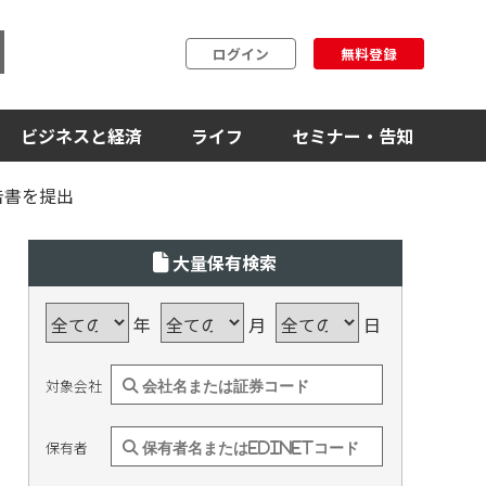
ログイン
無料登録
ビジネスと経済
ライフ
セミナー・告知
告書を提出
大量保有検索
年
月
日
対象会社
保有者