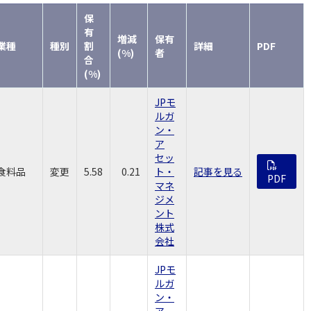
保
有
増減
保有
業種
種別
割
詳細
PDF
(%)
者
合
(%)
JPモ
ルガ
ン・
ア
セッ
食料品
変更
5.58
0.21
ト・
記事を見る
PDF
マネ
ジメ
ント
株式
会社
JPモ
ルガ
ン・
ア