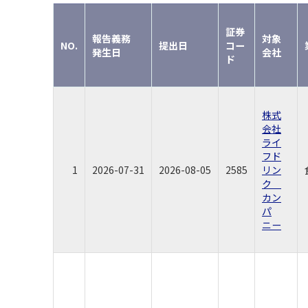
証券
報告義務
対象
NO.
提出日
コー
発生日
会社
ド
株式
会社
ライ
フド
1
2026-07-31
2026-08-05
2585
リン
ク
カン
パ
ニー