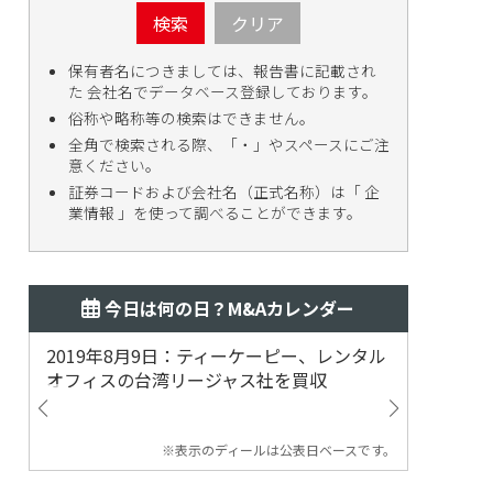
検索
クリア
保有者名につきましては、報告書に記載され
た 会社名でデータベース登録しております。
俗称や略称等の検索はできません。
全角で検索される際、「・」やスペースにご注
意ください。
証券コードおよび会社名（正式名称）は「 企
業情報 」を使って調べることができます。
今日は何の日？M&Aカレンダー
2019年8月9日：ティーケーピー、レンタル
2019
オフィスの台湾リージャス社を買収
マジェ
※表示のディールは公表日ベースです。