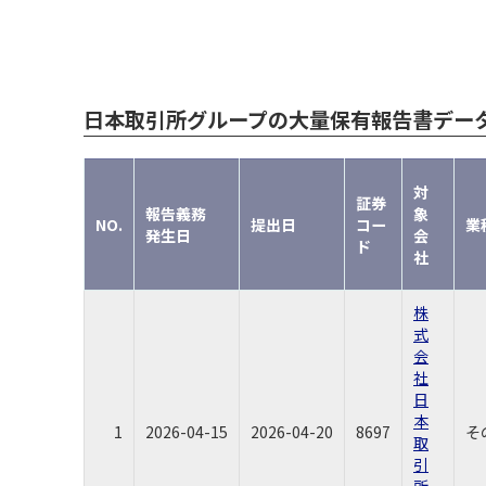
日本取引所グループの大量保有報告書デー
対
証券
報告義務
象
NO.
提出日
コー
業
発生日
会
ド
社
株
式
会
社
日
本
1
2026-04-15
2026-04-20
8697
そ
取
引
所