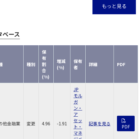
もっと見る
タベース
保
有
増減
保有
種
種別
割
詳細
PDF
(%)
者
合
(%)
JP
モル
ガ
ン・
ア
セッ
の他金融業
変更
4.96
-1.91
記事を見る
ト・
PDF
マネ
ジメ