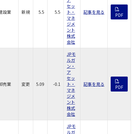
セッ
建設業
新規
5.5
5.5
ト・
記事を見る
PDF
マネ
ジメ
ント
株式
会社
JPモ
ルガ
ン・
ア
セッ
卸売業
変更
5.09
-0.1
ト・
記事を見る
PDF
マネ
ジメ
ント
株式
会社
JPモ
ルガ