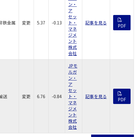
ン・
ア
セッ
非鉄金属
変更
5.37
-0.13
ト・
記事を見る
PDF
マネ
ジメ
ント
株式
会社
JPモ
ルガ
ン・
ア
セッ
輸送
変更
6.76
-0.84
ト・
記事を見る
PDF
マネ
ジメ
ント
株式
会社