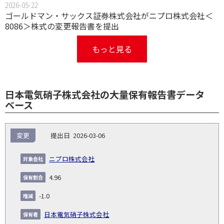
2026-05-22
ゴールドマン・サックス証券株式会社がニプロ株式会社＜
8086＞株式の変更報告書を提出
もっと見る
日本電気硝子株式会社の大量保有報告書データ
ベース
報
変更
2026-03-06
告
保
対
義
提
証券
有
増
保
象
業
種
詳
ニプロ株式会社
NO.
務
出
コー
割
減
有
会
種
別
細
発
日
ド
合
(%)
者
4.96
社
生
(%)
日
-1.0
日本電気硝子株式会社