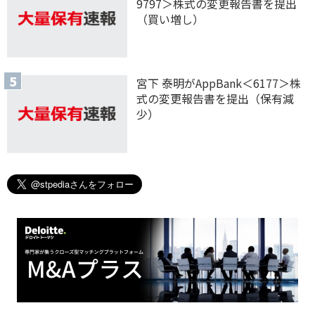
9797＞株式の変更報告書を提出
（買い増し）
宮下 泰明がAppBank＜6177＞株
式の変更報告書を提出（保有減
少）