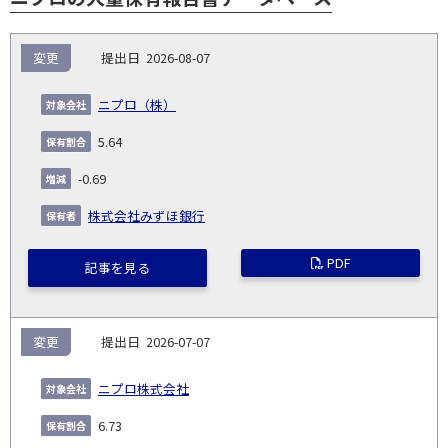
報
変更
2026-08-07
告
保
対
義
提
証券
有
増
保
象
業
種
詳
ニプロ（株）
NO.
務
出
コー
割
減
有
会
種
別
細
発
日
ド
合
(%)
者
5.64
社
生
(%)
日
-0.69
株式会社みずほ銀行
PDF
記事を見る
変更
2026-07-07
ニプロ株式会社
6.73