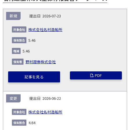
報
新規
2026-07-23
告
保
対
義
提
証券
有
増
保
象
業
種
詳
株式会社名村造船所
NO.
務
出
コー
割
減
有
会
種
別
細
発
日
ド
合
(%)
者
5.46
社
生
(%)
日
5.46
野村證券株式会社
PDF
記事を見る
変更
2026-06-22
株式会社名村造船所
4.64