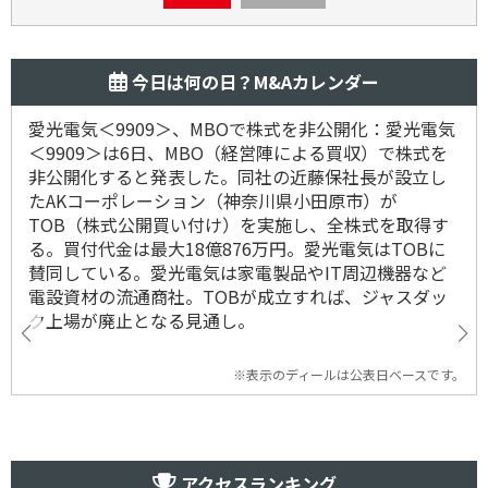
今日は何の日？M&Aカレンダー
愛光電気＜9909＞、MBOで株式を非公開化：愛光電気
＜9909＞は6日、MBO（経営陣による買収）で株式を
非公開化すると発表した。同社の近藤保社長が設立し
たAKコーポレーション（神奈川県小田原市）が
TOB（株式公開買い付け）を実施し、全株式を取得す
る。買付代金は最大18億876万円。愛光電気はTOBに
賛同している。愛光電気は家電製品やIT周辺機器など
電設資材の流通商社。TOBが成立すれば、ジャスダッ
ク上場が廃止となる見通し。
※表示のディールは公表日ベースです。
アクセスランキング