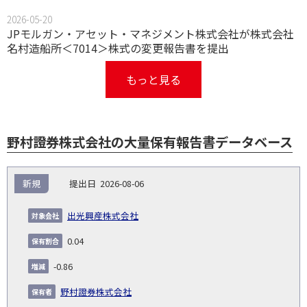
2026-05-20
JPモルガン・アセット・マネジメント株式会社が株式会社
名村造船所＜7014＞株式の変更報告書を提出
もっと見る
野村證券株式会社の大量保有報告書データベース
報
新規
2026-08-06
告
保
対
義
提
証券
有
増
保
象
業
種
詳
出光興産株式会社
NO.
務
出
コー
割
減
有
会
種
別
細
発
日
ド
合
(%)
者
0.04
社
生
(%)
日
-0.86
野村證券株式会社