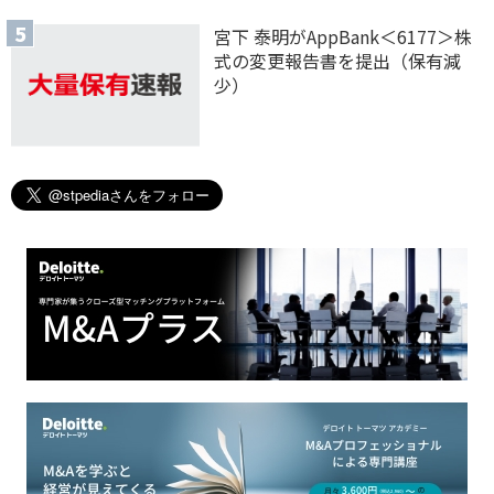
宮下 泰明がAppBank＜6177＞株
式の変更報告書を提出（保有減
少）