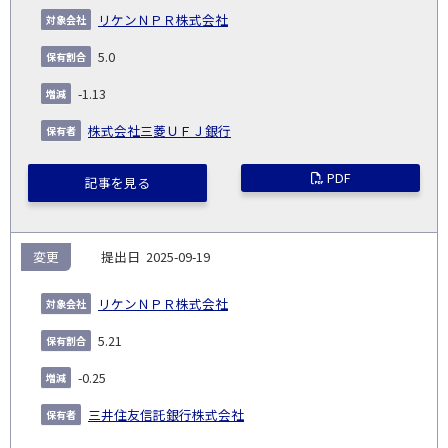
義
提
証券
有
増
保
象
業
種
詳
リケンＮＰＲ株式会社
NO.
務
出
コー
割
減
有
会
種
別
細
発
日
ド
合
(%)
者
5.0
社
生
(%)
日
-1.13
株式会社三菱ＵＦＪ銀行
PDF
記事を見る
変更
2025-09-19
リケンＮＰＲ株式会社
5.21
-0.25
三井住友信託銀行株式会社