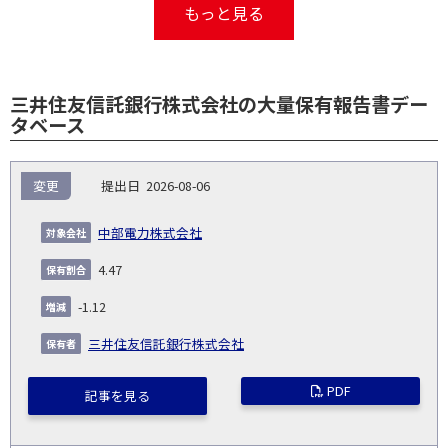
もっと見る
三井住友信託銀行株式会社の大量保有報告書デー
タベース
報
変更
2026-08-06
告
保
対
義
提
証券
有
増
保
象
業
種
詳
中部電力株式会社
NO.
務
出
コー
割
減
有
会
種
別
細
発
日
ド
合
(%)
者
4.47
社
生
(%)
日
-1.12
三井住友信託銀行株式会社
PDF
記事を見る