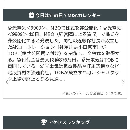
今日は何の日？M&Aカレンダー
愛光電気＜9909＞、MBOで株式を非公開化：愛光電気
＜9909＞は6日、MBO（経営陣による買収）で株式を
非公開化すると発表した。同社の近藤保社長が設立し
たAKコーポレーション（神奈川県小田原市）が
TOB（株式公開買い付け）を実施し、全株式を取得す
る。買付代金は最大18億876万円。愛光電気はTOBに
賛同している。愛光電気は家電製品やIT周辺機器など
電設資材の流通商社。TOBが成立すれば、ジャスダッ
ク上場が廃止となる見通し。
※表示のディールは公表日ベースです。
アクセスランキング