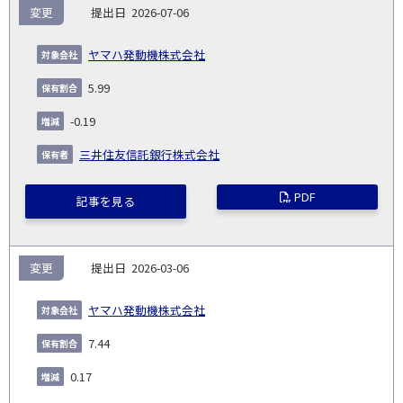
報
変更
2026-07-06
告
保
対
義
提
証券
有
増
保
象
業
種
詳
ヤマハ発動機株式会社
NO.
務
出
コー
割
減
有
会
種
別
細
発
日
ド
合
(%)
者
5.99
社
生
(%)
日
-0.19
三井住友信託銀行株式会社
PDF
記事を見る
変更
2026-03-06
ヤマハ発動機株式会社
7.44
0.17