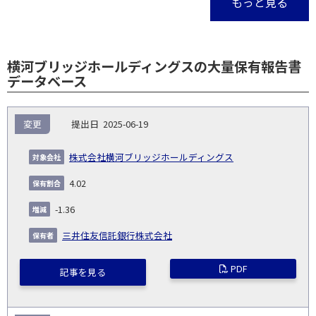
もっと見る
横河ブリッジホールディングスの大量保有報告書
データベース
報
変更
2025-06-19
告
保
対
義
提
証券
有
増
保
象
業
種
詳
株式会社横河ブリッジホールディングス
NO.
務
出
コー
割
減
有
会
種
別
細
発
日
ド
合
(%)
者
4.02
社
生
(%)
日
-1.36
三井住友信託銀行株式会社
PDF
記事を見る