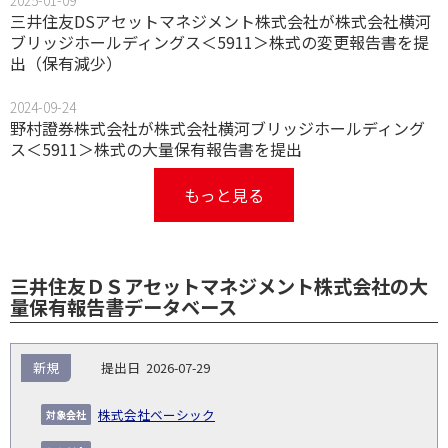
2025-01-09
三井住友DSアセットマネジメント株式会社が株式会社横河
ブリッジホールディングス＜5911＞株式の変更報告書を提
出（保有減少）
2024-09-24
野村證券株式会社が株式会社横河ブリッジホールディング
ス＜5911＞株式の大量保有報告書を提出
もっと見る
三井住友ＤＳアセットマネジメント株式会社の大
量保有報告書データベース
報
新規
2026-07-29
告
保
対
義
提
証券
有
増
保
象
業
種
詳
株式会社ベーシック
NO.
務
出
コー
割
減
有
会
種
別
細
発
日
ド
合
(%)
者