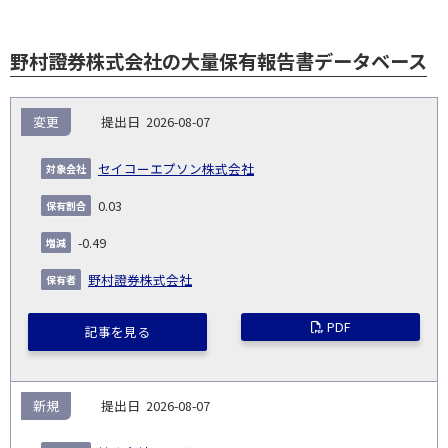
野村證券株式会社の大量保有報告書データベース
報
変更
2026-08-07
告
保
対
義
提
証券
有
増
保
象
業
種
詳
セイコーエプソン株式会社
NO.
務
出
コー
割
減
有
会
種
別
細
発
日
ド
合
(%)
者
0.03
社
生
(%)
日
-0.49
野村證券株式会社
PDF
記事を見る
新規
2026-08-07