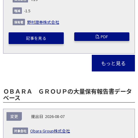
-1.5
野村證券株式会社
PDF
記事を見る
もっと見る
ＯＢＡＲＡ ＧＲＯＵＰの大量保有報告書データ
ベース
報
変更
2026-08-07
告
保
対
義
提
証券
有
増
保
象
業
種
詳
Obara Group株式会社
NO.
務
出
コー
割
減
有
会
種
別
細