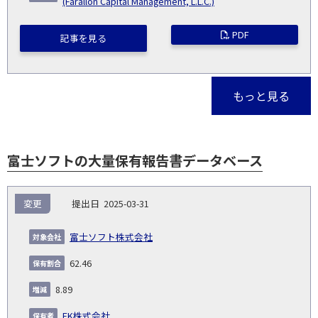
(Farallon Capital Management, L.L.C.)
PDF
記事を見る
もっと見る
富士ソフトの大量保有報告書データベース
報
変更
2025-03-31
告
保
対
義
提
証券
有
増
保
象
業
種
詳
富士ソフト株式会社
NO.
務
出
コー
割
減
有
会
種
別
細
発
日
ド
合
(%)
者
62.46
社
生
(%)
日
8.89
FK株式会社