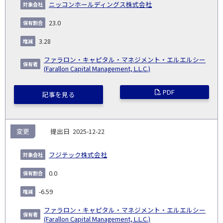
象
業
種
詳
ニッコンホールディングス株式会社
NO.
務
出
コー
割
減
有
会
種
別
細
発
日
ド
合
(%)
者
23.0
社
生
(%)
日
3.28
ファラロン・キャピタル・マネジメント・エルエルシー
(Farallon Capital Management, L.L.C.)
PDF
記事を見る
変更
2025-12-22
フジテック株式会社
0.0
-6.59
ファラロン・キャピタル・マネジメント・エルエルシー
(Farallon Capital Management, L.L.C.)