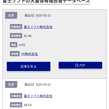
富士ソフトの大量保有報告書データベース
報
変更
2025-03-31
告
保
対
義
提
証券
有
増
保
象
業
種
詳
富士ソフト株式会社
NO.
務
出
コー
割
減
有
会
種
別
細
発
日
ド
合
(%)
者
62.46
社
生
(%)
日
8.89
FK株式会社
PDF
記事を見る
変更
2025-03-31
富士ソフト株式会社
68.54