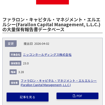
ファラロン・キャピタル・マネジメント・エルエ
ルシー(Farallon Capital Management, L.L.C.)
の大量保有報告書データベース
報
変更
2026-04-02
告
保
対
義
提
証券
有
増
保
象
業
種
詳
ニッコンホールディングス株式会社
NO.
務
出
コー
割
減
有
会
種
別
細
発
日
ド
合
(%)
者
23.0
社
生
(%)
日
3.28
ファラロン・キャピタル・マネジメント・エルエルシー
(Farallon Capital Management, L.L.C.)
PDF
記事を見る